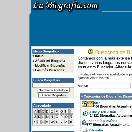
Buscador de Bi
Menú Biográfico
»
Inicio
Contamos con la más extensa b
»
Añadir mi Biografia
día con varias biografías nue
»
Modificar Biografía
en nuestro Buscador.
Añade la
»
Las más Buscadas
Introduce el nombre o apellido de la 
ejemplo: Albert Eistein
Busca Biografías
Buscar
» Categorias de Biografías Dispo
Arte
Abecedario
460 Biografías Actualme
A
B
C
D
E
F
G
H
I
Cine y Televisión
24122 Biografías Actualme
J
K
L
M
N
O
P
Q
R
Economía y Política
S
T
U
V
W
X
Y
Z
#
377 Biografías Actualmente
Filosofía