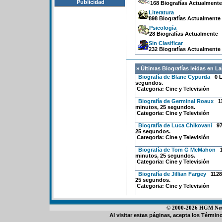
Publicidad
168 Biografías Actualmente
Literatura
898 Biografías Actualmente
Psicología
28 Biografías Actualmente
Sin Clasificar
232 Biografías Actualmente
» Últimas Biografías leidas en L
Biografía de Blane Cypurda
0 Le
segundos.
Categoria:
Cine y Televisión
Biografía de Germinal Roaux
11
minutos, 25 segundos.
Categoria:
Cine y Televisión
Biografía de Luca Chikovani
972
25 segundos.
Categoria:
Cine y Televisión
Biografía de Tom G McMahon
1
minutos, 25 segundos.
Categoria:
Cine y Televisión
Biografía de Jillian Fargey
1128 
25 segundos.
Categoria:
Cine y Televisión
© 2000-2026 HGM Netwo
Al visitar estas páginas, acepta los
Término