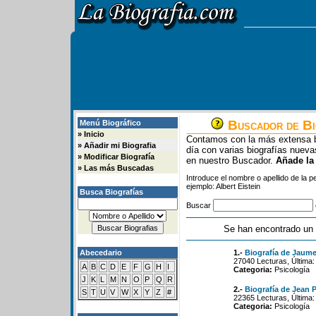
Buscador de Bi
Menú Biográfico
»
Inicio
Contamos con la más extensa b
»
Añadir mi Biografia
día con varias biografías nue
»
Modificar Biografía
en nuestro Buscador.
Añade la
»
Las más Buscadas
Introduce el nombre o apellido de la 
ejemplo: Albert Eistein
Busca Biografías
Buscar
Se han encontrado un 
Abecedario
1.-
Biografía de Jaume
27040 Lecturas, Última:
A
B
C
D
E
F
G
H
I
Categoria:
Psicología
J
K
L
M
N
O
P
Q
R
2.-
Biografía de Jean P
S
T
U
V
W
X
Y
Z
#
22365 Lecturas, Última:
Categoria:
Psicología