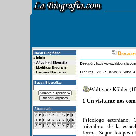
Biograf
Menú Biográfico
»
Inicio
»
Añadir mi Biografia
Dirección:
https://www.labiografia.co
»
Modificar Biografía
Lecturas: 12152 : Envios: 8 : Votos: 4
»
Las más Buscadas
Busca Biografías
Wolfgang Köhler (18
1 Un visitante nos com
Abecedario
A
B
C
D
E
F
G
H
I
Psicólogo estoniano. 
J
K
L
M
N
O
P
Q
R
miembros de la escuel
S
T
U
V
W
X
Y
Z
#
forma. Según los postul