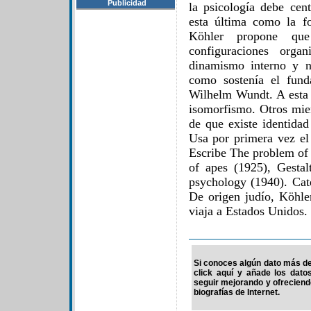
Publicidad
la psicología debe cent
esta última como la f
Köhler propone que
configuraciones orga
dinamismo interno y n
como sostenía el fund
Wilhelm Wundt. A esta 
isomorfismo. Otros mie
de que existe identidad 
Usa por primera vez el 
Escribe The problem of 
of apes (1925), Gesta
psychology (1940). Cate
De origen judío, Köhle
viaja a Estados Unidos.
Si conoces algún dato más de 
click aquí y añade los dato
seguir mejorando y ofrecien
biografías de Internet.