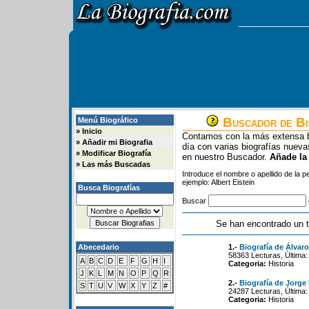
Buscador de Bi
Menú Biográfico
»
Inicio
Contamos con la más extensa b
»
Añadir mi Biografia
día con varias biografías nue
»
Modificar Biografía
en nuestro Buscador.
Añade la
»
Las más Buscadas
Introduce el nombre o apellido de la 
ejemplo: Albert Eistein
Busca Biografías
Buscar
Se han encontrado un t
Abecedario
1.-
Biografía de Álvaro
58363 Lecturas, Última:
A
B
C
D
E
F
G
H
I
Categoria:
Historia
J
K
L
M
N
O
P
Q
R
2.-
Biografía de Jorge
S
T
U
V
W
X
Y
Z
#
24287 Lecturas, Última:
Categoria:
Historia