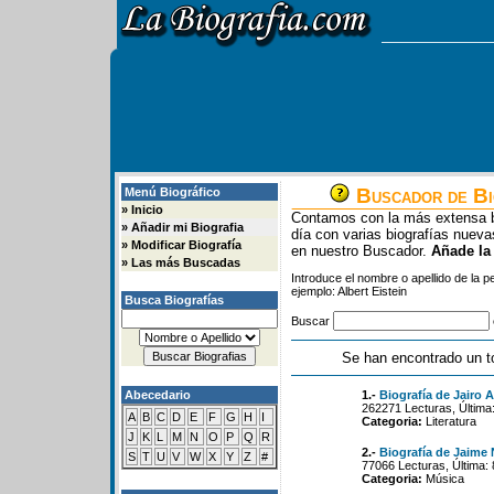
Buscador de Bi
Menú Biográfico
»
Inicio
Contamos con la más extensa b
»
Añadir mi Biografia
día con varias biografías nue
»
Modificar Biografía
en nuestro Buscador.
Añade la
»
Las más Buscadas
Introduce el nombre o apellido de la 
ejemplo: Albert Eistein
Busca Biografías
Buscar
Se han encontrado un t
Abecedario
1.-
Biografía de Jairo 
262271 Lecturas, Última
A
B
C
D
E
F
G
H
I
Categoria:
Literatura
J
K
L
M
N
O
P
Q
R
2.-
Biografía de Jaime
S
T
U
V
W
X
Y
Z
#
77066 Lecturas, Última: 
Categoria:
Música