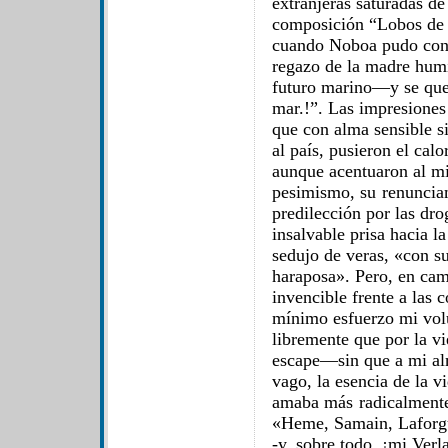
extranjeras saturadas de
composición “Lobos de m
cuando Noboa pudo cont
regazo de la madre humi
futuro marino—y se que
mar.!”. Las impresiones
que con alma sensible si
al país, pusieron el cal
aunque acentuaron al m
pesimismo, su renunciam
predilección por las dro
insalvable prisa hacia la
sedujo de veras, «con s
haraposa». Pero, en cam
invencible frente a las 
mínimo esfuerzo mi vol
libremente que por la v
escape—sin que a mi a
vago, la esencia de la 
amaba más radicalmente 
«Heme, Samain, Laforg
-y, sobre todo, ¡mi Verl