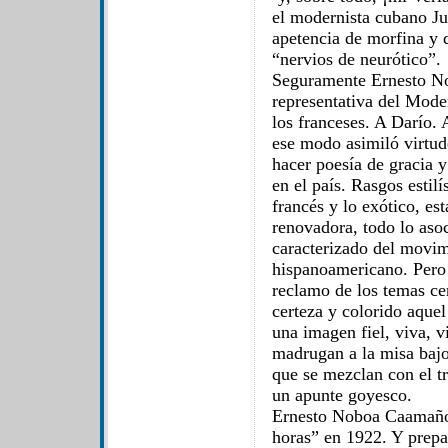
el modernista cubano Ju
apetencia de morfina y d
“nervios de neurótico”.
Seguramente Ernesto No
representativa del Mode
los franceses. A Darío.
ese modo asimiló virtud
hacer poesía de gracia y
en el país. Rasgos estilí
francés y lo exótico, es
renovadora, todo lo aso
caracterizado del movi
hispanoamericano. Pero 
reclamo de los temas c
certeza y colorido aquel
una imagen fiel, viva, v
madrugan a la misa bajo
que se mezclan con el t
un apunte goyesco.
Ernesto Noboa Caamaño
horas” en 1922. Y prep