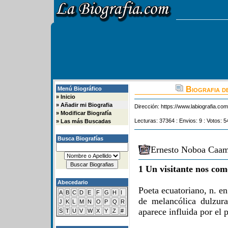
Biografia 
Menú Biográfico
»
Inicio
»
Añadir mi Biografia
Dirección:
https://www.labiografia.co
»
Modificar Biografía
Lecturas: 37364 : Envios: 9 : Votos: 5
»
Las más Buscadas
Busca Biografías
Ernesto Noboa Caam
1 Un visitante nos com
Abecedario
Poeta ecuatoriano, n. e
A
B
C
D
E
F
G
H
I
de melancólica dulzur
J
K
L
M
N
O
P
Q
R
aparece influida por el 
S
T
U
V
W
X
Y
Z
#