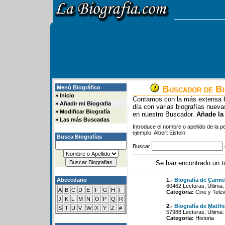
Buscador de Bi
Menú Biográfico
»
Inicio
Contamos con la más extensa b
»
Añadir mi Biografia
día con varias biografías nue
»
Modificar Biografía
en nuestro Buscador.
Añade la
»
Las más Buscadas
Introduce el nombre o apellido de la 
ejemplo: Albert Eistein
Busca Biografías
Buscar
Se han encontrado un t
Abecedario
1.-
Biografía de Carme
60462 Lecturas, Última:
A
B
C
D
E
F
G
H
I
Categoria:
Cine y Telev
J
K
L
M
N
O
P
Q
R
2.-
Biografía de Matth
S
T
U
V
W
X
Y
Z
#
57988 Lecturas, Última:
Categoria:
Historia