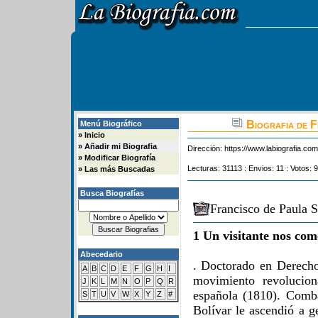
Biografia de F
Menú Biográfico
»
Inicio
»
Añadir mi Biografia
Dirección:
https://www.labiografia.co
»
Modificar Biografía
Lecturas: 31113 : Envios: 11 : Votos: 
»
Las más Buscadas
Busca Biografías
Francisco de Paula S
1 Un visitante nos com
Abecedario
. Doctorado en Derecho
A
B
C
D
E
F
G
H
I
movimiento revolucion
J
K
L
M
N
O
P
Q
R
española (1810). Comb
S
T
U
V
W
X
Y
Z
#
Bolívar le ascendió a g