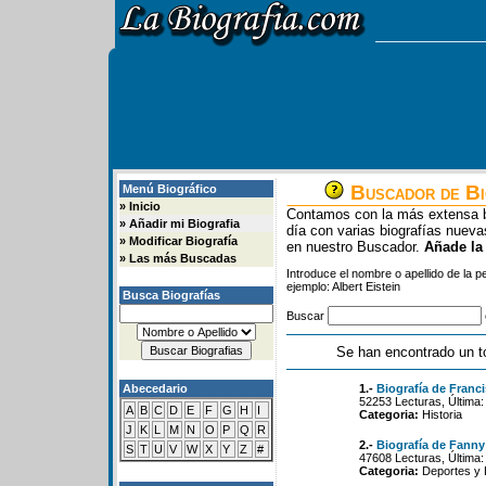
Buscador de Bi
Menú Biográfico
»
Inicio
Contamos con la más extensa b
»
Añadir mi Biografia
día con varias biografías nue
»
Modificar Biografía
en nuestro Buscador.
Añade la
»
Las más Buscadas
Introduce el nombre o apellido de la 
ejemplo: Albert Eistein
Busca Biografías
Buscar
Se han encontrado un t
Abecedario
1.-
Biografía de Franc
52253 Lecturas, Última:
A
B
C
D
E
F
G
H
I
Categoria:
Historia
J
K
L
M
N
O
P
Q
R
2.-
Biografía de Fanny
S
T
U
V
W
X
Y
Z
#
47608 Lecturas, Última:
Categoria:
Deportes y 