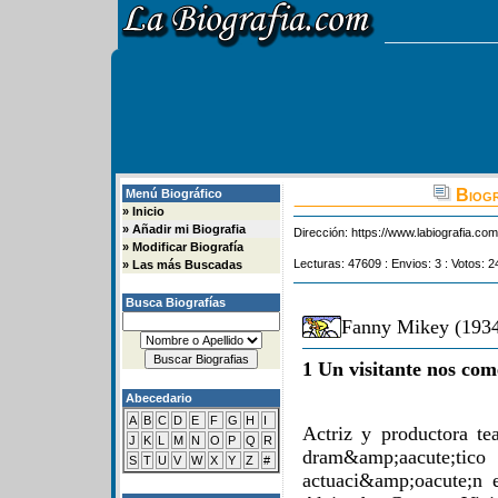
Biogr
Menú Biográfico
»
Inicio
»
Añadir mi Biografia
Dirección:
https://www.labiografia.co
»
Modificar Biografía
Lecturas: 47609 : Envios: 3 : Votos: 2
»
Las más Buscadas
Busca Biografías
Fanny Mikey (1934
1 Un visitante nos com
Abecedario
A
B
C
D
E
F
G
H
I
Actriz y productora tea
J
K
L
M
N
O
P
Q
R
dram&amp;aacute;tico
S
T
U
V
W
X
Y
Z
#
actuaci&amp;oacute;n 