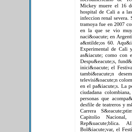
Mickey muere el 16 d
hospital de Cali a a l
infeccion renal severa.
tramoya fue en 2007 con
en la que se vio muy
naci&oacute; en Argent
a&ntilde;os 60. Aqu&i
Experimental de Cali y
as&iacute; como con e
Despu&eacute;s, fund&o
inici&oacute; el Festi
tambi&eacute;n desem
televisi&oacute;n colom
en el pa&iacute;s. La p
ciudadana colombiana,
personas que acompa&n
desfile de teatreros y 
Carrera S&eacute;pt
Capitolio Nacional
Rep&uacute;blica. 
Bol&iacute;var, el Fest