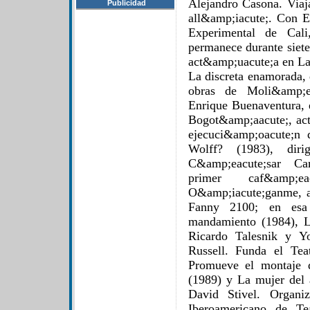
Alejandro Casona. Viaj
Publicidad
all&amp;iacute;. Con E
Experimental de Cal
permanece durante siet
act&amp;uacute;a en La 
La discreta enamorada,
obras de Moli&amp;eg
Enrique Buenaventura, e
Bogot&amp;aacute;, ac
ejecuci&amp;oacute;n 
Wolff? (1983), diri
C&amp;eacute;sar Ca
primer caf&amp;ea
O&amp;iacute;ganme, 
Fanny 2100; en esa 
mandamiento (1984), L
Ricardo Talesnik y Y
Russell. Funda el Tea
Promueve el montaje 
(1989) y La mujer del 
David Stivel. Organi
Iberoamericano de Te