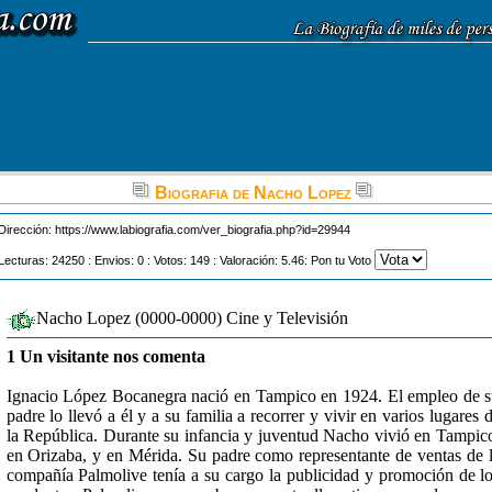
Biografia de Nacho Lopez
Dirección:
https://www.labiografia.com/ver_biografia.php?id=29944
Lecturas: 24250 : Envios: 0 : Votos: 149 : Valoración: 5.46: Pon tu Voto
Nacho Lopez (0000-0000) Cine y Televisión
1 Un visitante nos comenta
Ignacio López Bocanegra nació en Tampico en 1924. El empleo de 
padre lo llevó a él y a su familia a recorrer y vivir en varios lugares 
la República. Durante su infancia y juventud Nacho vivió en Tampic
en Orizaba, y en Mérida. Su padre como representante de ventas de 
compañía Palmolive tenía a su cargo la publicidad y promoción de l