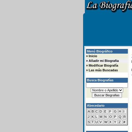
Menú Biográfico
»
Inicio
»
Añadir mi Biografia
»
Modificar Biografía
»
Las más Buscadas
Busca Biografías
Abecedario
A
B
C
D
E
F
G
H
I
J
K
L
M
N
O
P
Q
R
S
T
U
V
W
X
Y
Z
#