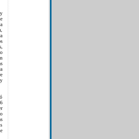
 y
de
 a
n,
ca
os
s,
ho
on
as
ca
re
 y
ró
56
er
jo
as
us
de