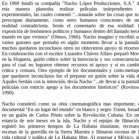
En 1969 fundó su compañía "Nacho López Producciones, S.A." 
esta manera planeaba realizar películas independientes 
experimentales, las cuales comentó "...tratarán sobre las cosas que n
preocupan diariamente, como seres humanos conscientes de un
realidad contradictoria. Serán el comentario de esa realidad: 
exposición de fenómenos políticos y humanos dentro del llamado terc
mundo en que vivimos" (Olmos, 1966). Nacho imagino y escribió a
varios guiones que pensaba en algún momento llevar a la pantall
muchos quedaron inconclusos otros no obtuvieron apoyo ni recurso
En colaboración con el escritor Lizandro Chávez Alfaro preparó Mor
en la Hoguera, guión crítico sobre la burocracia y sus consecuencia
para el cual no lograron obtener recursos ni apoyo y si en camb
critica y censura. Otro ejemplo de los documentales y corto-metraj
que quedaron inconclusos fue el preparar un guión sobre la vida 
Aquiles Serdán con la intención, decía Nacho "...de llevar a la pantal
películas con estricto apego a los documentos históricos" (Roviros
1990).
Nacho consideró como su obra cinematográfica mas importante, 
documental "En un lugar del mundo" en blanco y negro 35mm, basa
en un guión de Carlos Prieto sobre la Revolución Cubana. En u
estancia de seis meses en la isla, Nacho y el equipo de filmació
registró los primeros tiempos de La Habana triunfante, recrear
escenas de la guerrilla en la Sierra Maestra y filmaron escenas de 
vida cultural y política de La Habana libre. Al regresar a México, s