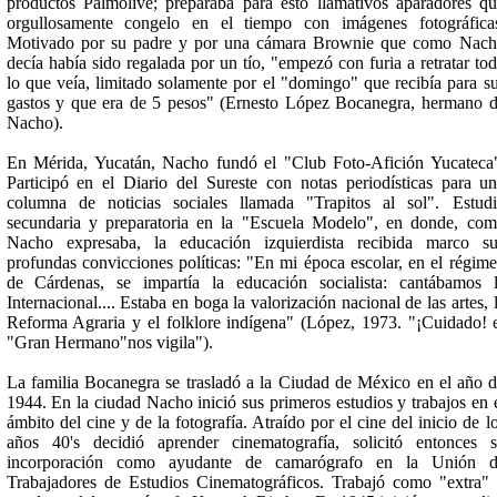
productos Palmolive; preparaba para esto llamativos aparadores q
orgullosamente congelo en el tiempo con imágenes fotográfica
Motivado por su padre y por una cámara Brownie que como Nac
decía había sido regalada por un tío, "empezó con furia a retratar to
lo que veía, limitado solamente por el "domingo" que recibía para s
gastos y que era de 5 pesos" (Ernesto López Bocanegra, hermano 
Nacho).
En Mérida, Yucatán, Nacho fundó el "Club Foto-Afición Yucateca
Participó en el Diario del Sureste con notas periodísticas para u
columna de noticias sociales llamada "Trapitos al sol". Estud
secundaria y preparatoria en la "Escuela Modelo", en donde, co
Nacho expresaba, la educación izquierdista recibida marco s
profundas convicciones políticas: "En mi época escolar, en el régim
de Cárdenas, se impartía la educación socialista: cantábamos 
Internacional.... Estaba en boga la valorización nacional de las artes, 
Reforma Agraria y el folklore indígena" (López, 1973. "¡Cuidado! 
"Gran Hermano"nos vigila").
La familia Bocanegra se trasladó a la Ciudad de México en el año 
1944. En la ciudad Nacho inició sus primeros estudios y trabajos en 
ámbito del cine y de la fotografía. Atraído por el cine del inicio de l
años 40's decidió aprender cinematografía, solicitó entonces 
incorporación como ayudante de camarógrafo en la Unión d
Trabajadores de Estudios Cinematográficos. Trabajó como "extra"