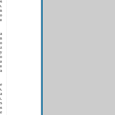
os
o.
en
to
su
ca
en
mo
ez
 y
po
la
su
a
de
s,
la
s,
es
as
te