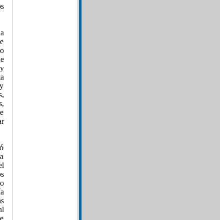
os
na
e
po
de
 y
ta
 y
s,
s,
de
ar
ió
la
el
os
ho
ía
as
al
ue