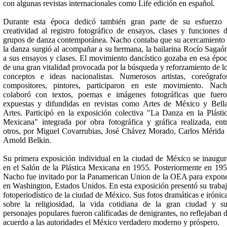
con algunas revistas internacionales como Life edición en español.
Durante esta época dedicó también gran parte de su esfuerzo
creatividad al registro fotográfico de ensayos, clases y funciones 
grupos de danza contemporánea. Nacho contaba que su acercamiento
la danza surgió al acompañar a su hermana, la bailarina Rocío Sagaó
a sus ensayos y clases. El movimiento dancístico gozaba en esa épo
de una gran vitalidad provocada por la búsqueda y reforzamiento de l
conceptos e ideas nacionalistas. Numerosos artistas, coreógrafo
compositores, pintores, participaron en este movimiento. Nac
colaboró con textos, poemas e imágenes fotográficas que fuer
expuestas y difundidas en revistas como Artes de México y Bell
Artes. Participó en la exposición colectiva "La Danza en la Plásti
Mexicana" integrada por obra fotográfica y gráfica realizada, ent
otros, por Miguel Covarrubias, José Chávez Morado, Carlos Mérida
Arnold Belkin.
Su primera exposición individual en la ciudad de México se inaugu
en el Salón de la Plástica Mexicana en 1955. Posteriormente en 19
Nacho fue invitado por la Panamerican Union de la OEA para expon
en Washington, Estados Unidos. En esta exposición presentó su traba
fotoperiodístico de la ciudad de México. Sus fotos dramáticas e irónic
sobre la religiosidad, la vida cotidiana de la gran ciudad y s
personajes populares fueron calificadas de denigrantes, no reflejaban 
acuerdo a las autoridades el México verdadero moderno y próspero.