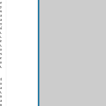
de
y
os
a
la
er
sí
a,
s.
ir
s,
io
es
de
la
a,
el
do
na
n,
on
la
in