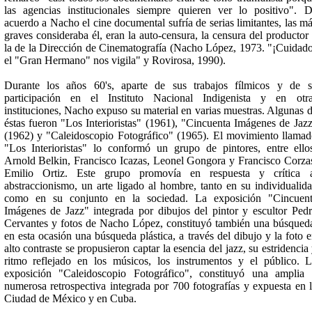
las agencias institucionales siempre quieren ver lo positivo". 
acuerdo a Nacho el cine documental sufría de serias limitantes, las m
graves consideraba él, eran la auto-censura, la censura del productor
la de la Dirección de Cinematografía (Nacho López, 1973. "¡Cuidad
el "Gran Hermano" nos vigila" y Rovirosa, 1990).
Durante los años 60's, aparte de sus trabajos fílmicos y de 
participación en el Instituto Nacional Indigenista y en otr
instituciones, Nacho expuso su material en varias muestras. Algunas 
éstas fueron "Los Interioristas" (1961), "Cincuenta Imágenes de Jaz
(1962) y "Caleidoscopio Fotográfico" (1965). El movimiento llama
"Los Interioristas" lo conformó un grupo de pintores, entre ello
Arnold Belkin, Francisco Icazas, Leonel Gongora y Francisco Corza
Emilio Ortiz. Este grupo promovía en respuesta y crítica a
abstraccionismo, un arte ligado al hombre, tanto en su individualid
como en su conjunto en la sociedad. La exposición "Cincuent
Imágenes de Jazz" integrada por dibujos del pintor y escultor Ped
Cervantes y fotos de Nacho López, constituyó también una búsqued
en esta ocasión una búsqueda plástica, a través del dibujo y la foto 
alto contraste se propusieron captar la esencia del jazz, su estridencia
ritmo reflejado en los músicos, los instrumentos y el público. 
exposición "Caleidoscopio Fotográfico", constituyó una amplia
numerosa retrospectiva integrada por 700 fotografías y expuesta en 
Ciudad de México y en Cuba.