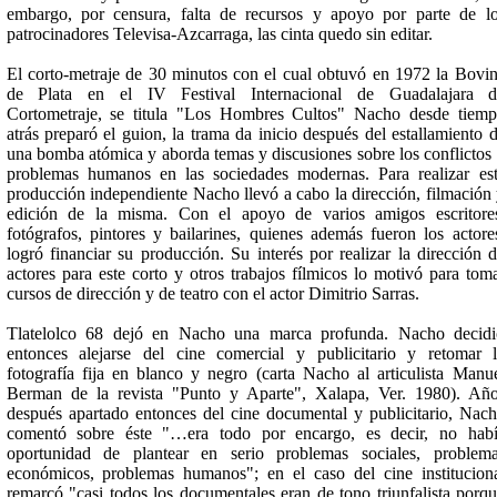
embargo, por censura, falta de recursos y apoyo por parte de l
patrocinadores Televisa-Azcarraga, las cinta quedo sin editar.
El corto-metraje de 30 minutos con el cual obtuvó en 1972 la Bovi
de Plata en el IV Festival Internacional de Guadalajara d
Cortometraje, se titula "Los Hombres Cultos" Nacho desde tiem
atrás preparó el guion, la trama da inicio después del estallamiento 
una bomba atómica y aborda temas y discusiones sobre los conflictos
problemas humanos en las sociedades modernas. Para realizar es
producción independiente Nacho llevó a cabo la dirección, filmación
edición de la misma. Con el apoyo de varios amigos escritore
fotógrafos, pintores y bailarines, quienes además fueron los actore
logró financiar su producción. Su interés por realizar la dirección 
actores para este corto y otros trabajos fílmicos lo motivó para tom
cursos de dirección y de teatro con el actor Dimitrio Sarras.
Tlatelolco 68 dejó en Nacho una marca profunda. Nacho decid
entonces alejarse del cine comercial y publicitario y retomar 
fotografía fija en blanco y negro (carta Nacho al articulista Manu
Berman de la revista "Punto y Aparte", Xalapa, Ver. 1980). Añ
después apartado entonces del cine documental y publicitario, Nac
comentó sobre éste "…era todo por encargo, es decir, no hab
oportunidad de plantear en serio problemas sociales, problem
económicos, problemas humanos"; en el caso del cine institucion
remarcó "casi todos los documentales eran de tono triunfalista porq