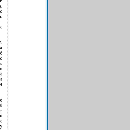
ue
s.
ho
do
us
de
".
na
ió
mo
us
en
la
la
el
de
el
os
su
e
 y