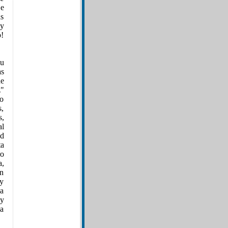
De
ás
 y
o!
su
as
de
z"
do
s,
s,
l
ad
a
ro
a,
en
 y
La
 y
la