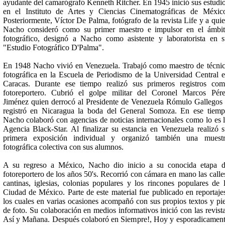
ayudante del camarógrafo Kenneth Ritcher. En 1945 inició sus estudi
en el Instituto de Artes y Ciencias Cinematográficas de Méxic
Posteriormente, Víctor De Palma, fotógrafo de la revista Life y a qui
Nacho consideró como su primer maestro e impulsor en el ámbi
fotográfico, designó a Nacho como asistente y laboratorista en 
"Estudio Fotográfico D'Palma".
En 1948 Nacho vivió en Venezuela. Trabajó como maestro de técni
fotográfica en la Escuela de Periodismo de la Universidad Central 
Caracas. Durante ese tiempo realizó sus primeros registros co
fotoreportero. Cubrió el golpe militar del Coronel Marcos Pér
Jiménez quien derrocó al Presidente de Venezuela Rómulo Gallegos
registró en Nicaragua la boda del General Somoza. En ese tiem
Nacho colaboró con agencias de noticias internacionales como lo es 
Agencia Black-Star. Al finalizar su estancia en Venezuela realizó 
primera exposición individual y organizó también una muestr
fotográfica colectiva con sus alumnos.
A su regreso a México, Nacho dio inicio a su conocida etapa 
fotoreportero de los años 50's. Recorrió con cámara en mano las calle
cantinas, iglesias, colonias populares y los rincones populares de 
Ciudad de México. Parte de este material fue publicado en reportaje
los cuales en varias ocasiones acompañó con sus propios textos y pi
de foto. Su colaboración en medios informativos inició con las revist
Así y Mañana. Después colaboró en Siempre!, Hoy y esporadicamen