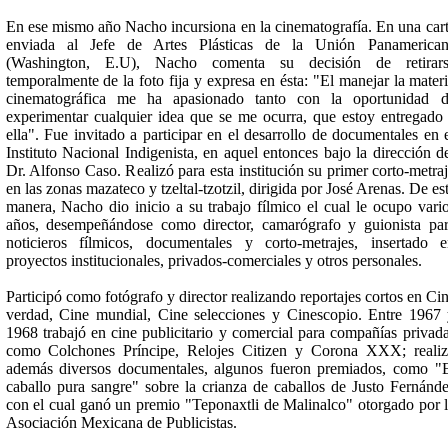
En ese mismo año Nacho incursiona en la cinematografía. En una car
enviada al Jefe de Artes Plásticas de la Unión Panamerican
(Washington, E.U), Nacho comenta su decisión de retirars
temporalmente de la foto fija y expresa en ésta: "El manejar la mater
cinematográfica me ha apasionado tanto con la oportunidad d
experimentar cualquier idea que se me ocurra, que estoy entregado
ella". Fue invitado a participar en el desarrollo de documentales en 
Instituto Nacional Indigenista, en aquel entonces bajo la dirección d
Dr. Alfonso Caso. Realizó para esta institución su primer corto-metra
en las zonas mazateco y tzeltal-tzotzil, dirigida por José Arenas. De es
manera, Nacho dio inicio a su trabajo fílmico el cual le ocupo vari
años, desempeñándose como director, camarógrafo y guionista pa
noticieros fílmicos, documentales y corto-metrajes, insertado 
proyectos institucionales, privados-comerciales y otros personales.
Participó como fotógrafo y director realizando reportajes cortos en Ci
verdad, Cine mundial, Cine selecciones y Cinescopio. Entre 1967
1968 trabajó en cine publicitario y comercial para compañías privad
como Colchones Príncipe, Relojes Citizen y Corona XXX; reali
además diversos documentales, algunos fueron premiados, como "
caballo pura sangre" sobre la crianza de caballos de Justo Fernánd
con el cual ganó un premio "Teponaxtli de Malinalco" otorgado por 
Asociación Mexicana de Publicistas.