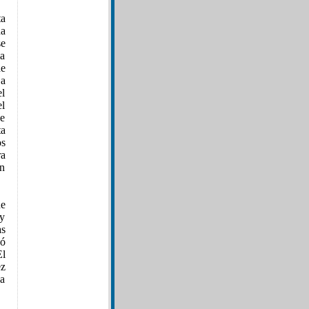
ta
a
e
ia
e
 a
el
el
je
ta
os
ra
en
ne
 y
as
zó
El
ez
la