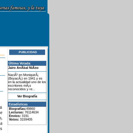
PUBLICIDAD
Última Votada
Jairo AnÃ­bal NiÃ±o
NaciÃ³ en MoniquirÃ¡
(BoyacÃ¡) en 1941 y es
en la actualidad uno de los
escritores mÃ¡s
reconocidos y re...
Ver Biografía
Estadísticas
su
Biografías:
49860
de
Lecturas:
76114634
Envios:
3191
o,
Votos:
3159405
la
os