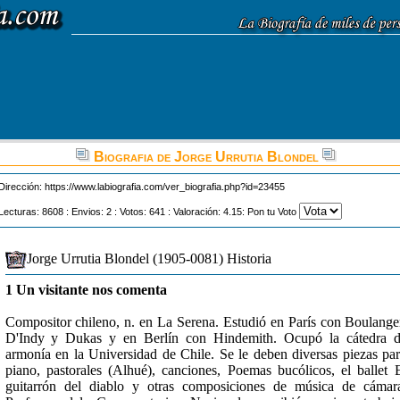
Biografia de Jorge Urrutia Blondel
Dirección:
https://www.labiografia.com/ver_biografia.php?id=23455
Lecturas: 8608 : Envios: 2 : Votos: 641 : Valoración: 4.15: Pon tu Voto
Jorge Urrutia Blondel (1905-0081) Historia
1 Un visitante nos comenta
Compositor chileno, n. en La Serena. Estudió en París con Boulange
D'Indy y Dukas y en Berlín con Hindemith. Ocupó la cátedra 
armonía en la Universidad de Chile. Se le deben diversas piezas pa
piano, pastorales (Alhué), canciones, Poemas bucólicos, el ballet 
guitarrón del diablo y otras composiciones de música de cámar