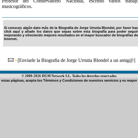
Profesor del Conservatorio Nacional, escribió varios trabaj
musicográficos.
Si conoces algún dato más de la Biografia de Jorge Urrutia Blondel, por favor haz
click aquí y añade los datos que sepas sobre esta biografía para poder seguir
mejorando y ofreciendo mejores resultados en el mayor buscador de biografías de
Internet.
[
Enviarle la Biografia de Jorge Urrutia Blondel a un amig@
]
© 2000-2026 HGM Network S.L. Todos los derechos reservados
ar estas páginas, acepta los
Términos y Condiciones de nuestros servicios
y es mayor 