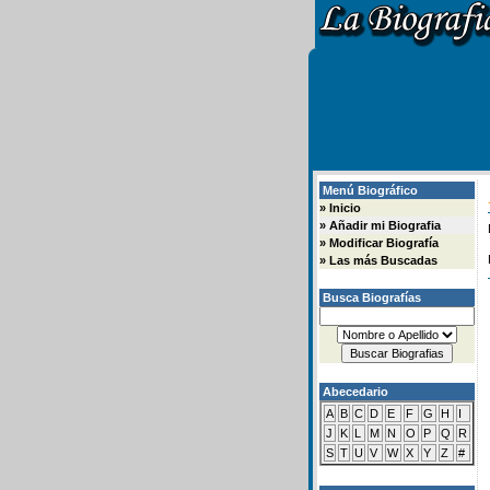
Menú Biográfico
»
Inicio
»
Añadir mi Biografia
»
Modificar Biografía
»
Las más Buscadas
Busca Biografías
Abecedario
A
B
C
D
E
F
G
H
I
J
K
L
M
N
O
P
Q
R
S
T
U
V
W
X
Y
Z
#