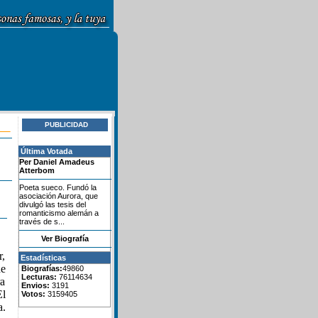
PUBLICIDAD
Última Votada
Per Daniel Amadeus
Atterbom
Poeta sueco. Fundó la
asociación Aurora, que
divulgó las tesis del
romanticismo alemán a
través de s...
Ver Biografía
r,
Estadísticas
de
Biografías:
49860
Lecturas:
76114634
ra
Envios:
3191
El
Votos:
3159405
a.