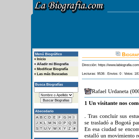
Biograf
Menú Biográfico
»
Inicio
»
Añadir mi Biografia
Dirección:
https://www.labiografia.co
»
Modificar Biografía
Lecturas: 9536 : Envios: 0 : Votos: 18
»
Las más Buscadas
Busca Biografías
Rafael Urdaneta (00
1 Un visitante nos com
Abecedario
. Tras concluir sus est
A
B
C
D
E
F
G
H
I
se trasladó a Bogotá pa
J
K
L
M
N
O
P
Q
R
En esa ciudad se encont
S
T
U
V
W
X
Y
Z
#
estalló un movimiento r