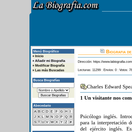
Biografia d
Menú Biográfico
»
Inicio
»
Añadir mi Biografia
Dirección:
https://www.labiografia.co
»
Modificar Biografía
Lecturas: 11299 : Envios: 0 : Votos: 7
»
Las más Buscadas
Busca Biografías
Charles Edward Spea
1 Un visitante nos com
Abecedario
A
B
C
D
E
F
G
H
I
Psicólogo inglés. Intro
J
K
L
M
N
O
P
Q
R
para la interpretación d
S
T
U
V
W
X
Y
Z
#
del ejército inglés. E