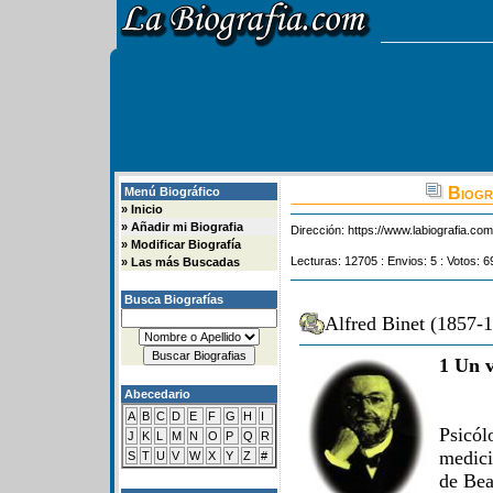
Biogra
Menú Biográfico
»
Inicio
»
Añadir mi Biografia
Dirección:
https://www.labiografia.co
»
Modificar Biografía
Lecturas: 12705 : Envios: 5 : Votos: 6
»
Las más Buscadas
Busca Biografías
Alfred Binet (1857-1
1 Un v
Abecedario
A
B
C
D
E
F
G
H
I
Psicól
J
K
L
M
N
O
P
Q
R
medici
S
T
U
V
W
X
Y
Z
#
de Bea