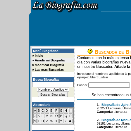
Buscador de Bi
Menú Biográfico
»
Inicio
Contamos con la más extensa b
»
Añadir mi Biografia
día con varias biografías nue
»
Modificar Biografía
en nuestro Buscador.
Añade la
»
Las más Buscadas
Introduce el nombre o apellido de la 
ejemplo: Albert Eistein
Busca Biografías
Buscar
Se han encontrado un t
Abecedario
1.-
Biografía de Jairo 
262271 Lecturas, Última
A
B
C
D
E
F
G
H
I
Categoria:
Literatura
J
K
L
M
N
O
P
Q
R
2.-
Biografía de Manue
S
T
U
V
W
X
Y
Z
#
59181 Lecturas, Última:
Categoria:
Literatura