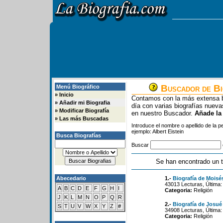
Buscador de Bi
Menú Biográfico
»
Inicio
Contamos con la más extensa b
»
Añadir mi Biografia
día con varias biografías nue
»
Modificar Biografía
en nuestro Buscador.
Añade la
»
Las más Buscadas
Introduce el nombre o apellido de la 
ejemplo: Albert Eistein
Busca Biografías
Buscar
Se han encontrado un t
Abecedario
1.-
Biografía de Moisé
43013 Lecturas, Última:
A
B
C
D
E
F
G
H
I
Categoria:
Religión
J
K
L
M
N
O
P
Q
R
2.-
Biografía de Josué
S
T
U
V
W
X
Y
Z
#
34908 Lecturas, Última:
Categoria:
Religión