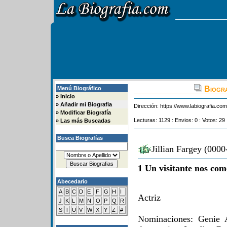
Biogra
Menú Biográfico
»
Inicio
»
Añadir mi Biografia
Dirección:
https://www.labiografia.co
»
Modificar Biografía
Lecturas: 1129 : Envios: 0 : Votos: 29
»
Las más Buscadas
Busca Biografías
Jillian Fargey (0000
1 Un visitante nos com
Abecedario
A
B
C
D
E
F
G
H
I
Actriz
J
K
L
M
N
O
P
Q
R
S
T
U
V
W
X
Y
Z
#
Nominaciones: Genie 