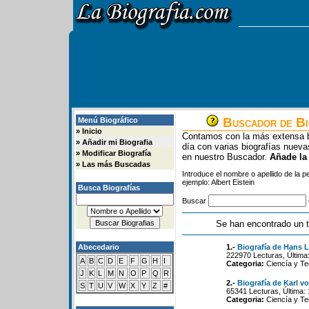
Buscador de Bi
Menú Biográfico
»
Inicio
Contamos con la más extensa b
»
Añadir mi Biografia
día con varias biografías nue
»
Modificar Biografía
en nuestro Buscador.
Añade la
»
Las más Buscadas
Introduce el nombre o apellido de la 
ejemplo: Albert Eistein
Busca Biografías
Buscar
Se han encontrado un t
Abecedario
1.-
Biografía de Hans 
222970 Lecturas, Última
A
B
C
D
E
F
G
H
I
Categoria:
Ciencía y Te
J
K
L
M
N
O
P
Q
R
2.-
Biografía de Karl v
S
T
U
V
W
X
Y
Z
#
65341 Lecturas, Última:
Categoria:
Ciencía y Te