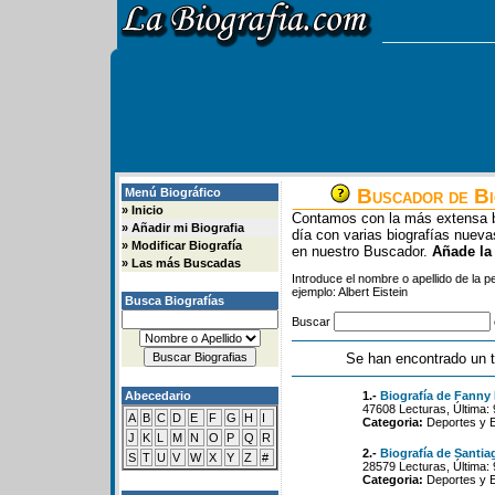
Buscador de Bi
Menú Biográfico
»
Inicio
Contamos con la más extensa b
»
Añadir mi Biografia
día con varias biografías nue
»
Modificar Biografía
en nuestro Buscador.
Añade la
»
Las más Buscadas
Introduce el nombre o apellido de la 
ejemplo: Albert Eistein
Busca Biografías
Buscar
Se han encontrado un t
Abecedario
1.-
Biografía de Fanny
47608 Lecturas, Última:
A
B
C
D
E
F
G
H
I
Categoria:
Deportes y 
J
K
L
M
N
O
P
Q
R
2.-
Biografía de Santia
S
T
U
V
W
X
Y
Z
#
28579 Lecturas, Última: 
Categoria:
Deportes y 