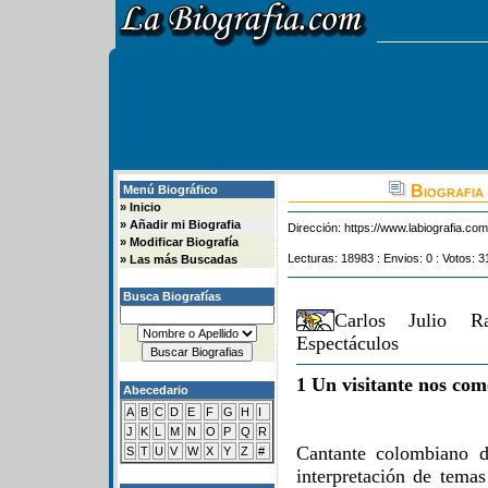
Biografia 
Menú Biográfico
»
Inicio
»
Añadir mi Biografia
Dirección:
https://www.labiografia.co
»
Modificar Biografía
Lecturas: 18983 : Envios: 0 : Votos: 3
»
Las más Buscadas
Busca Biografías
Carlos Julio R
Espectáculos
1 Un visitante nos com
Abecedario
A
B
C
D
E
F
G
H
I
J
K
L
M
N
O
P
Q
R
Cantante colombiano d
S
T
U
V
W
X
Y
Z
#
interpretación de tem