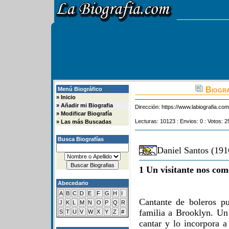
Biogra
Menú Biográfico
»
Inicio
»
Añadir mi Biografia
Dirección:
https://www.labiografia.co
»
Modificar Biografía
Lecturas: 10123 : Envios: 0 : Votos: 2
»
Las más Buscadas
Busca Biografías
Daniel Santos (191
1 Un visitante nos com
Abecedario
A
B
C
D
E
F
G
H
I
Cantante de boleros p
J
K
L
M
N
O
P
Q
R
familia a Brooklyn. Un 
S
T
U
V
W
X
Y
Z
#
cantar y lo incorpora a