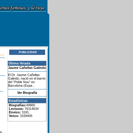
PUBLICIDAD
Última Votada
Jaume Cañellas Galindo
El Dr. Jaume Cañellas
Galindo, nació en el barrio
del “Poble Nou” en
Barcelona (Espa...
Ver Biografía
Estadísticas
Biografías:
49860
Lecturas:
76114634
Envios:
3191
Votos:
3159405
í