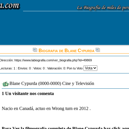
Biografia de Blane Cypurda
Dirección:
https://www.labiografia.com/ver_biografia.php?id=49869
Lecturas: 1 : Envios: 0 : Votos: 0 : Valoración: 0: Pon tu Voto
Blane Cypurda (0000-0000) Cine y Televisión
1 Un visitante nos comenta
Nacio en Canadá, actuo en Wrong turn en 2012 .
Para Ver la filmografía completa de Blane Cypurda haz click aqu