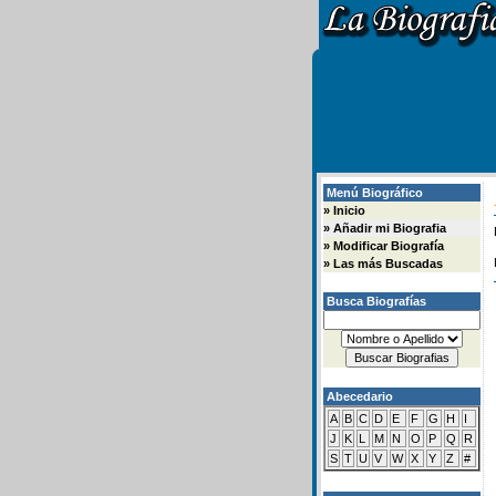
Menú Biográfico
»
Inicio
»
Añadir mi Biografia
»
Modificar Biografía
»
Las más Buscadas
Busca Biografías
Abecedario
A
B
C
D
E
F
G
H
I
J
K
L
M
N
O
P
Q
R
S
T
U
V
W
X
Y
Z
#