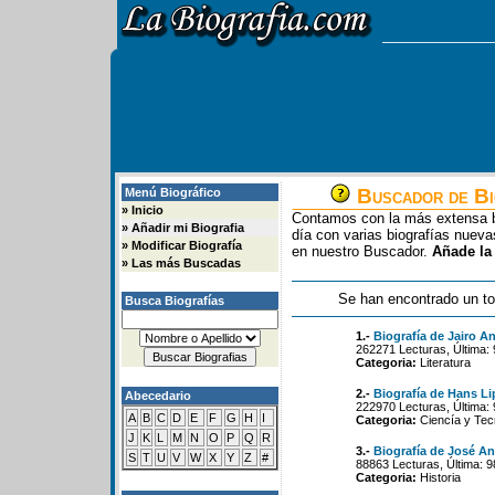
Buscador de Bi
Menú Biográfico
»
Inicio
Contamos con la más extensa b
»
Añadir mi Biografia
día con varias biografías nue
»
Modificar Biografía
en nuestro Buscador.
Añade la
»
Las más Buscadas
Se han encontrado un to
Busca Biografías
1.-
Biografía de Jairo A
262271 Lecturas, Última:
Categoria:
Literatura
2.-
Biografía de Hans L
Abecedario
222970 Lecturas, Última: 
A
B
C
D
E
F
G
H
I
Categoria:
Ciencía y Tec
J
K
L
M
N
O
P
Q
R
3.-
Biografía de José A
S
T
U
V
W
X
Y
Z
#
88863 Lecturas, Última: 9
Categoria:
Historia