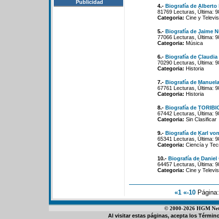
Publicidad
4.-
Biografía de Alberto
81769 Lecturas, Última: 9
Categoria:
Cine y Televis
5.-
Biografía de Jaime 
77066 Lecturas, Última: 9
Categoria:
Música
6.-
Biografía de Claudia
70290 Lecturas, Última: 9
Categoria:
Historia
7.-
Biografía de Manuela
67761 Lecturas, Última: 9
Categoria:
Historia
8.-
Biografía de TORI
67442 Lecturas, Última: 9
Categoria:
Sin Clasificar
9.-
Biografía de Karl vo
65341 Lecturas, Última: 9
Categoria:
Ciencía y Tec
10.-
Biografía de Daniel
64457 Lecturas, Última: 9
Categoria:
Cine y Televis
«1
«-10
Página
© 2000-2026 HGM Netwo
Al visitar estas páginas, acepta los
Término