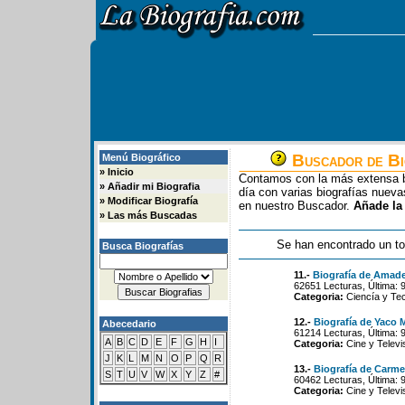
Buscador de Bi
Menú Biográfico
»
Inicio
Contamos con la más extensa b
»
Añadir mi Biografia
día con varias biografías nue
»
Modificar Biografía
en nuestro Buscador.
Añade la
»
Las más Buscadas
Se han encontrado un to
Busca Biografías
11.-
Biografía de Amad
62651 Lecturas, Última: 
Categoria:
Ciencía y Tec
12.-
Biografía de Yaco 
Abecedario
61214 Lecturas, Última: 
A
B
C
D
E
F
G
H
I
Categoria:
Cine y Televi
J
K
L
M
N
O
P
Q
R
13.-
Biografía de Carme
S
T
U
V
W
X
Y
Z
#
60462 Lecturas, Última: 
Categoria:
Cine y Televi