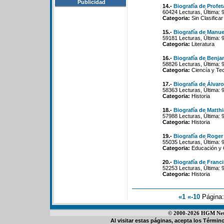
Publicidad
14.-
Biografía de Profet
60424 Lecturas, Última: 
Categoria:
Sin Clasificar
15.-
Biografía de Manue
59181 Lecturas, Última: 
Categoria:
Literatura
16.-
Biografía de Benj
58826 Lecturas, Última: 
Categoria:
Ciencía y Tec
17.-
Biografía de Álvaro
58363 Lecturas, Última: 
Categoria:
Historia
18.-
Biografía de Matth
57988 Lecturas, Última: 
Categoria:
Historia
19.-
Biografía de Roger
55035 Lecturas, Última: 
Categoria:
Educación y 
20.-
Biografía de Franc
52253 Lecturas, Última: 
Categoria:
Historia
«1
«-10
Página
© 2000-2026 HGM Netwo
Al visitar estas páginas, acepta los
Término