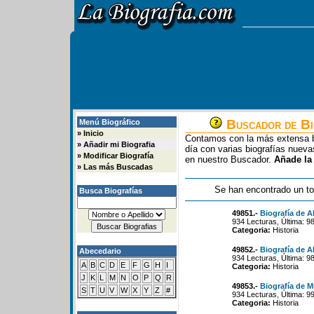
Buscador de Bi
Menú Biográfico
»
Inicio
Contamos con la más extensa b
»
Añadir mi Biografia
día con varias biografías nue
»
Modificar Biografía
en nuestro Buscador.
Añade la
»
Las más Buscadas
Se han encontrado un to
Busca Biografías
49851.-
Biografía de A
934 Lecturas, Última: 9
Categoria:
Historia
49852.-
Biografía de 
Abecedario
934 Lecturas, Última: 9
A
B
C
D
E
F
G
H
I
Categoria:
Historia
J
K
L
M
N
O
P
Q
R
49853.-
Biografía de M
S
T
U
V
W
X
Y
Z
#
934 Lecturas, Última: 9
Categoria:
Historia