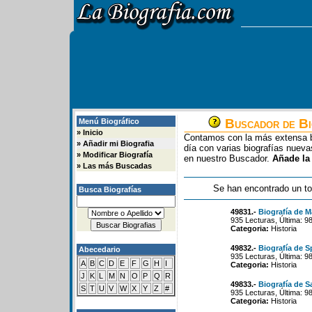
Buscador de Bi
Menú Biográfico
»
Inicio
Contamos con la más extensa b
»
Añadir mi Biografia
día con varias biografías nue
»
Modificar Biografía
en nuestro Buscador.
Añade la
»
Las más Buscadas
Se han encontrado un to
Busca Biografías
49831.-
Biografía de M
935 Lecturas, Última: 9
Categoria:
Historia
49832.-
Biografía de S
Abecedario
935 Lecturas, Última: 9
A
B
C
D
E
F
G
H
I
Categoria:
Historia
J
K
L
M
N
O
P
Q
R
49833.-
Biografía de S
S
T
U
V
W
X
Y
Z
#
935 Lecturas, Última: 9
Categoria:
Historia