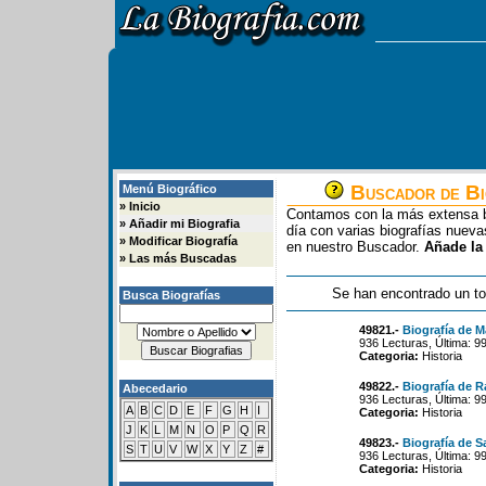
Buscador de Bi
Menú Biográfico
»
Inicio
Contamos con la más extensa b
»
Añadir mi Biografia
día con varias biografías nue
»
Modificar Biografía
en nuestro Buscador.
Añade la
»
Las más Buscadas
Se han encontrado un to
Busca Biografías
49821.-
Biografía de M
936 Lecturas, Última: 9
Categoria:
Historia
49822.-
Biografía de R
Abecedario
936 Lecturas, Última: 9
A
B
C
D
E
F
G
H
I
Categoria:
Historia
J
K
L
M
N
O
P
Q
R
49823.-
Biografía de 
S
T
U
V
W
X
Y
Z
#
936 Lecturas, Última: 9
Categoria:
Historia