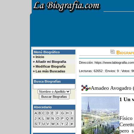
Biograf
Menú Biográfico
»
Inicio
»
Añadir mi Biografia
Dirección:
https://www.labiografia.co
»
Modificar Biografía
Lecturas: 62652 : Envios: 9 : Votos: 9
»
Las más Buscadas
Busca Biografías
Amadeo Avogadro (
1 Un v
Abecedario
A
B
C
D
E
F
G
H
I
Físic
J
K
L
M
N
O
P
Q
R
Ceretto
S
T
U
V
W
X
Y
Z
#
pero s