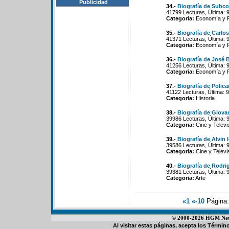
Publicidad
34.-
Biografía de Subc
41799 Lecturas, Última: 
Categoria:
Economía y Po
35.-
Biografía de Carlo
41371 Lecturas, Última: 
Categoria:
Economía y Po
36.-
Biografía de José B
41256 Lecturas, Última: 
Categoria:
Economía y Po
37.-
Biografía de Polica
41122 Lecturas, Última: 
Categoria:
Historia
38.-
Biografía de Giova
39986 Lecturas, Última: 
Categoria:
Cine y Televi
39.-
Biografía de Alvin 
39586 Lecturas, Última: 
Categoria:
Cine y Televi
40.-
Biografía de Rodri
39381 Lecturas, Última: 
Categoria:
Arte
«1
«-10
Página
© 2000-2026 HGM Netwo
Al visitar estas páginas, acepta los
Término