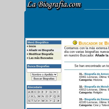
Buscador de Bi
Menú Biográfico
»
Inicio
Contamos con la más extensa b
»
Añadir mi Biografia
día con varias biografías nue
»
Modificar Biografía
en nuestro Buscador.
Añade la
»
Las más Buscadas
Se han encontrado un to
Busca Biografías
31.-
Biografía de Antoni
43461 Lecturas, Última: 
Categoria:
Historia
32.-
Biografía de Moisé
Abecedario
43013 Lecturas, Última: 
A
B
C
D
E
F
G
H
I
Categoria:
Religión
J
K
L
M
N
O
P
Q
R
33.-
Biografía de Emma
S
T
U
V
W
X
Y
Z
#
42183 Lecturas, Última: 
Categoria:
Cine y Televi