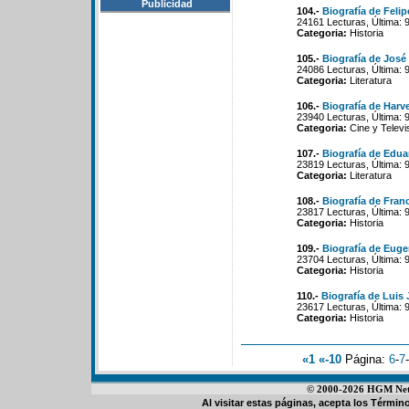
Publicidad
104.-
Biografía de Felip
24161 Lecturas, Última: 
Categoria:
Historia
105.-
Biografía de José
24086 Lecturas, Última: 
Categoria:
Literatura
106.-
Biografía de Harv
23940 Lecturas, Última: 
Categoria:
Cine y Televi
107.-
Biografía de Edu
23819 Lecturas, Última: 
Categoria:
Literatura
108.-
Biografía de Fran
23817 Lecturas, Última: 
Categoria:
Historia
109.-
Biografía de Euge
23704 Lecturas, Última: 
Categoria:
Historia
110.-
Biografía de Luis
23617 Lecturas, Última: 
Categoria:
Historia
«1
«-10
Página:
6
-
7
-
© 2000-2026 HGM Netwo
Al visitar estas páginas, acepta los
Término