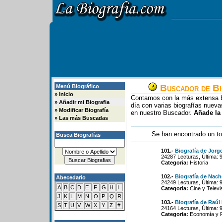
Buscador de Bi
Menú Biográfico
»
Inicio
Contamos con la más extensa b
»
Añadir mi Biografia
día con varias biografías nue
»
Modificar Biografía
en nuestro Buscador.
Añade la
»
Las más Buscadas
Se han encontrado un to
Busca Biografías
101.-
Biografía de Jorg
24287 Lecturas, Última: 
Categoria:
Historia
102.-
Biografía de Nac
Abecedario
24249 Lecturas, Última: 
A
B
C
D
E
F
G
H
I
Categoria:
Cine y Televi
J
K
L
M
N
O
P
Q
R
103.-
Biografía de Raú
S
T
U
V
W
X
Y
Z
#
24164 Lecturas, Última: 
Categoria:
Economía y Po