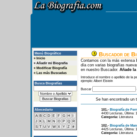
Buscador de Bi
Menú Biográfico
»
Inicio
Contamos con la más extensa b
»
Añadir mi Biografia
día con varias biografías nue
»
Modificar Biografía
en nuestro Buscador.
Añade la
»
Las más Buscadas
Introduce el nombre o apellido de la 
ejemplo: Albert Eistein
Busca Biografías
Buscar
Se han encontrado un t
Abecedario
101.-
Biografía de Fe
4430 Lecturas, Última: 
A
B
C
D
E
F
G
H
I
Categoria:
Literatura
J
K
L
M
N
O
P
Q
R
102.-
Biografía de Man
S
T
U
V
W
X
Y
Z
#
4425 Lecturas, Última: 
Categoria:
Literatura