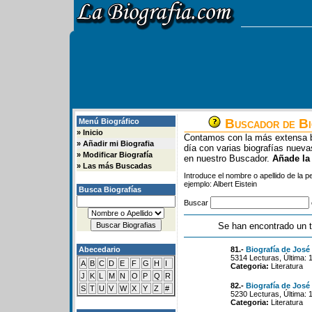
Buscador de Bi
Menú Biográfico
»
Inicio
Contamos con la más extensa b
»
Añadir mi Biografia
día con varias biografías nue
»
Modificar Biografía
en nuestro Buscador.
Añade la
»
Las más Buscadas
Introduce el nombre o apellido de la 
ejemplo: Albert Eistein
Busca Biografías
Buscar
Se han encontrado un t
Abecedario
81.-
Biografía de José
5314 Lecturas, Última: 
A
B
C
D
E
F
G
H
I
Categoria:
Literatura
J
K
L
M
N
O
P
Q
R
82.-
Biografía de José
S
T
U
V
W
X
Y
Z
#
5230 Lecturas, Última: 
Categoria:
Literatura