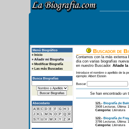
Buscador de Bi
Menú Biográfico
»
Inicio
Contamos con la más extensa b
»
Añadir mi Biografia
día con varias biografías nue
»
Modificar Biografía
en nuestro Buscador.
Añade la
»
Las más Buscadas
Introduce el nombre o apellido de la 
ejemplo: Albert Eistein
Busca Biografías
Buscar
Se han encontrado un t
Abecedario
121.-
Biografía de Ba
3908 Lecturas, Última: 
A
B
C
D
E
F
G
H
I
Categoria:
Literatura
J
K
L
M
N
O
P
Q
R
122.-
Biografía de Fra
S
T
U
V
W
X
Y
Z
#
3786 Lecturas, Última: 
Categoria:
Literatura