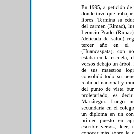
En 1995, a petición de 
donde tuvo que trabajar
libres. Termina su edu
del carmen (Rimac), lue
Leoncio Prado (Rimac).
(delicada de salud) re
tercer año en el c
(Huancaspata), con no
estaba en la escuela, d
versos debajo un árbol. 
de sus maestros logr
consolidó todo su pens
realidad nacional y mun
del punto de vista bu
proletariado, es dec
Mariátegui. Luego n
secundaria en el coleg
un diploma en un conc
primer puesto en apr
escribir versos, leer,
conocer más sobre la or