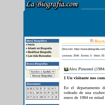
Biogra
Menú Biográfico
»
Inicio
»
Añadir mi Biografia
Dirección:
https://www.labiografia.co
»
Modificar Biografía
Lecturas: 3546 : Envios: 0 : Votos: 55
»
Las más Buscadas
Busca Biografías
Alex Pimentel (1984-
1 Un visitante nos com
Abecedario
En el departamento d
A
B
C
D
E
F
G
H
I
rodeado de una exuber
J
K
L
M
N
O
P
Q
R
enero de 1984 en mitad 
S
T
U
V
W
X
Y
Z
#