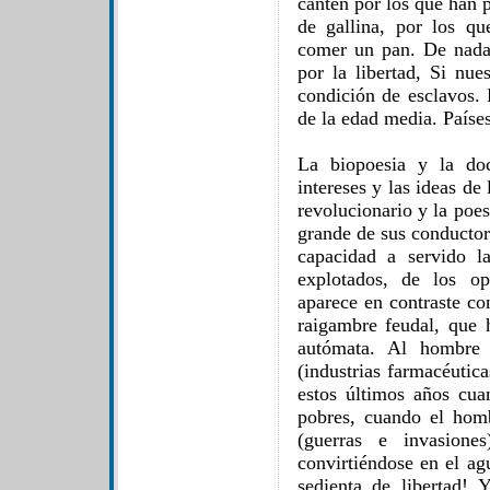
canten por los que han p
de gallina, por los qu
comer un pan. De nada
por la libertad, Si nue
condición de esclavos. 
de la edad media. Paíse
La biopoesia y la doc
intereses y las ideas de
revolucionario y la poe
grande de sus conductor
capacidad a servido l
explotados, de los op
aparece en contraste con
raigambre feudal, que
autómata. Al hombre 
(industrias farmacéutic
estos últimos años cua
pobres, cuando el hom
(guerras e invasione
convirtiéndose en el a
sedienta de libertad! 