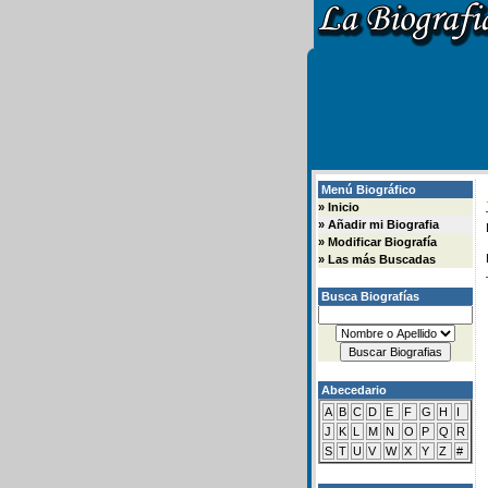
Menú Biográfico
»
Inicio
»
Añadir mi Biografia
»
Modificar Biografía
»
Las más Buscadas
Busca Biografías
Abecedario
A
B
C
D
E
F
G
H
I
J
K
L
M
N
O
P
Q
R
S
T
U
V
W
X
Y
Z
#