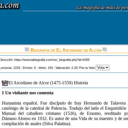
Biografia de El Arcediano de Alcor
Dirección:
https://www.labiografia.com/ver_biografia.php?id=4299
Lecturas: 2225 : Envios: 0 : Votos: 193 : Valoración: 2.29: Pon tu Voto
El Arcediano de Alcor (1475-1559) Historia
1 Un visitante nos comenta
Humanista español. Fue discípulo de fray Hernando de Talavera
canónigo de la catedral de Palencia. Tradujo del latín el Enquiridión
Manual del caballero cristiano (1526), de Erasmo, reeditado p
Dámaso Alonso en 1932. Es autor de una Vida de su maestro y de u
compilación de anales (Silva Palatina).