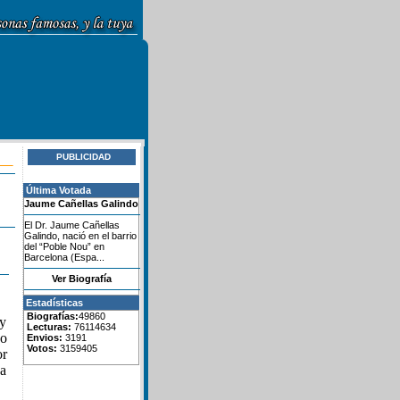
PUBLICIDAD
Última Votada
Jaume Cañellas Galindo
El Dr. Jaume Cañellas
Galindo, nació en el barrio
del “Poble Nou” en
Barcelona (Espa...
Ver Biografía
Estadísticas
Biografías:
49860
 y
Lecturas:
76114634
 o
Envios:
3191
Votos:
3159405
or
na