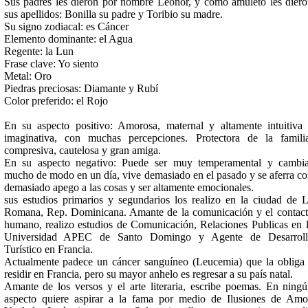
Sus padres les dieron por nombre Leonor, y como amuleto les dier
sus apellidos: Bonilla su padre y Toribio su madre.
Su signo zodiacal: es Cáncer
Elemento dominante: el Agua
Regente: la Lun
Frase clave: Yo siento
Metal: Oro
Piedras preciosas: Diamante y Rubí
Color preferido: el Rojo
En su aspecto positivo: Amorosa, maternal y altamente intuitiva
imaginativa, con muchas percepciones. Protectora de la famili
compresiva, cautelosa y gran amiga.
En su aspecto negativo: Puede ser muy temperamental y cambi
mucho de modo en un día, vive demasiado en el pasado y se aferra c
demasiado apego a las cosas y ser altamente emocionales.
sus estudios primarios y segundarios los realizo en la ciudad de 
Romana, Rep. Dominicana. Amante de la comunicación y el contac
humano, realizo estudios de Comunicación, Relaciones Publicas en 
Universidad APEC de Santo Domingo y Agente de Desarroll
Turístico en Francia.
Actualmente padece un cáncer sanguíneo (Leucemia) que la obliga
residir en Francia, pero su mayor anhelo es regresar a su país natal.
Amante de los versos y el arte literaria, escribe poemas. En ning
aspecto quiere aspirar a la fama por medio de Ilusiones de Amo