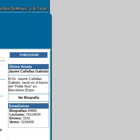
PUBLICIDAD
Última Votada
Jaume Cañellas Galindo
El Dr. Jaume Cañellas
Galindo, nació en el barrio
del “Poble Nou” en
Barcelona (Espa...
Ver Biografía
Estadísticas
Biografías:
49860
Lecturas:
76114634
Envios:
3191
Votos:
3159405
de