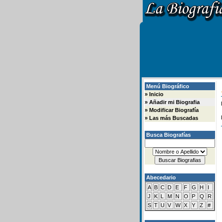
Menú Biográfico
»
Inicio
»
Añadir mi Biografia
»
Modificar Biografía
»
Las más Buscadas
Busca Biografías
Abecedario
A
B
C
D
E
F
G
H
I
J
K
L
M
N
O
P
Q
R
S
T
U
V
W
X
Y
Z
#