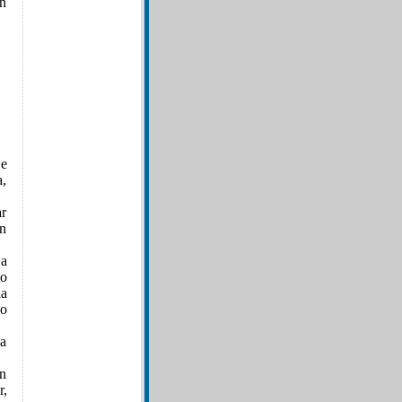
on
 e
a,
ar
on
La
to
la
o
 a
ún
r,