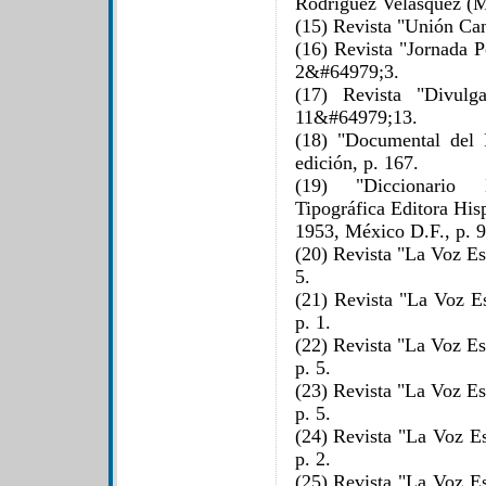
Rodríguez Velásquez 
(15) Revista "Unión Can
(16) Revista "Jornada P
2&#64979;3.
(17) Revista "Divulg
11&#64979;13.
(18) "Documental del 
edición, p. 167.
(19) "Diccionario
Tipográfica Editora Hi
1953, México D.F., p. 9
(20) Revista "La Voz Es
5.
(21) Revista "La Voz Es
p. 1.
(22) Revista "La Voz Es
p. 5.
(23) Revista "La Voz Es
p. 5.
(24) Revista "La Voz Es
p. 2.
(25) Revista "La Voz Es