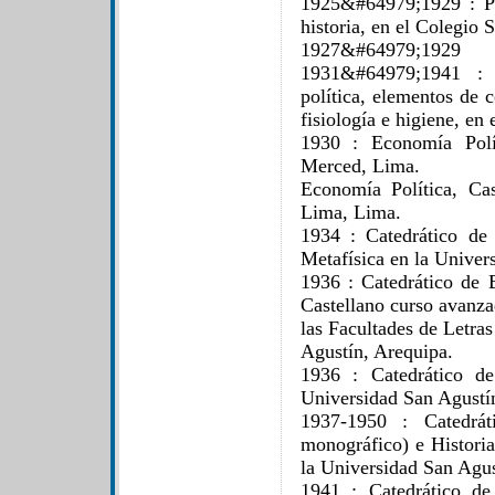
1925&#64979;1929 : Pro
historia, en el Colegio 
1927&#64979;1929
1931&#64979;1941 : P
política, elementos de 
fisiología e higiene, en
1930 : Economía Polí
Merced, Lima.
Economía Política, Ca
Lima, Lima.
1934 : Catedrático de
Metafísica en la Univer
1936 : Catedrático de 
Castellano curso avanza
las Facultades de Letra
Agustín, Arequipa.
1936 : Catedrático de
Universidad San Agustí
1937-1950 : Catedrát
monográfico) e Historia
la Universidad San Agus
1941 : Catedrático de