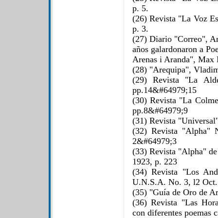
p. 5.
(26) Revista "La Voz Es
p. 3.
(27) Diario "Correo", A
años galardonaron a Po
Arenas i Aranda", Max 
(28) "Arequipa", Vladim
(29) Revista "La Ald
pp.14&#64979;15
(30) Revista "La Colme
pp.8&#64979;9
(31) Revista "Universal
(32) Revista "Alpha" 
2&#64979;3
(33) Revista "Alpha" de
1923, p. 223
(34) Revista "Los And
U.N.S.A. No. 3, l2 Oct
(35) "Guía de Oro de Ar
(36) Revista "Las Hor
con diferentes poemas c