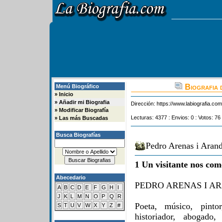
Biografia 
Menú Biográfico
»
Inicio
»
Añadir mi Biografia
Dirección:
https://www.labiografia.co
»
Modificar Biografía
Lecturas: 4377 : Envios: 0 : Votos: 76
»
Las más Buscadas
Busca Biografías
Pedro Arenas i Arand
1 Un visitante nos com
Abecedario
PEDRO ARENAS I A
A
B
C
D
E
F
G
H
I
J
K
L
M
N
O
P
Q
R
Poeta, músico, pintor,
S
T
U
V
W
X
Y
Z
#
historiador, abogado,