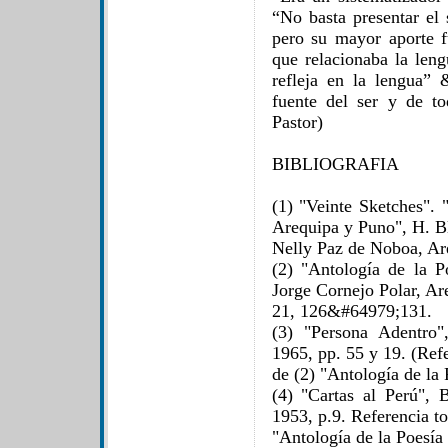
“No basta presentar el 
pero su mayor aporte f
que relacionaba la leng
refleja en la lengua”
fuente del ser y de t
Pastor)
BIBLIOGRAFIA
(1) "Veinte Sketches". 
Arequipa y Puno", H. B
Nelly Paz de Noboa, Ar
(2) "Antología de la 
Jorge Cornejo Polar, Ar
21, 126&#64979;131.
(3) "Persona Adentro"
1965, pp. 55 y 19. (Ref
de (2) "Antología de la
(4) "Cartas al Perú", B
1953, p.9. Referencia t
"Antología de la Poesía