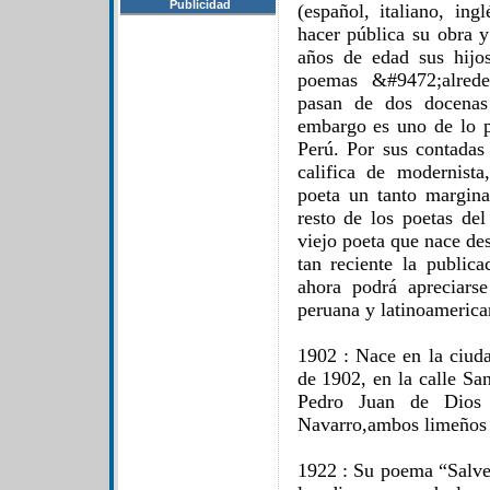
Publicidad
(español, italiano, in
hacer pública su obra y
años de edad sus hijo
poemas &#9472;alred
pasan de dos docenas
embargo es uno de lo p
Perú. Por sus contadas
califica de modernista
poeta un tanto marginal
resto de los poetas de
viejo poeta que nace de
tan reciente la public
ahora podrá apreciars
peruana y latinoamerica
1902 : Nace en la ciud
de 1902, en la calle Sa
Pedro Juan de Dios 
Navarro,ambos limeños 
1922 : Su poema “Salve