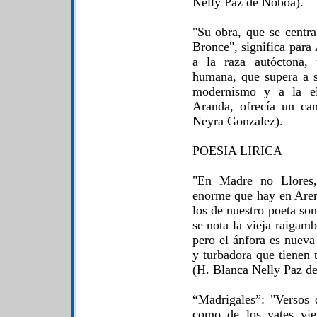
Nelly Paz de Noboa).
"Su obra, que se centra
Bronce", significa para
a la raza autóctona,
humana, que supera a s
modernismo y a la el
Aranda, ofrecía un ca
Neyra Gonzalez).
POESIA LIRICA
"En Madre no Llores, 
enorme que hay en Are
los de nuestro poeta so
se nota la vieja raigam
pero el ánfora es nueva
y turbadora que tienen 
(H. Blanca Nelly Paz d
“Madrigales”: "Versos d
como de los vates vie