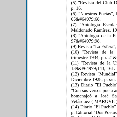
(5) "Revista del Club 
p. 16.
(6) "Nuestros Poetas",
65&#64979;68.
(7) "Antología Escola
Maldonado Ramírez, 19
(8) "Antología de la P
97&#64979;98.
(9) Revista "La Esfera",
(10) "Revista de la 
trimestre 1934, pp. 21
(11) "Revista de la U
139&#64979;143, 161.
(12) Revista "Mundial
Diciembre 1928, p. s/n.
(13) Diario "El Pueblo
"Con sus versos poeta a
homenajeó a José Sa
Velásquez ( MAROVE )
(14) Diario "El Pueblo
p. Editorial "Dos Poeta