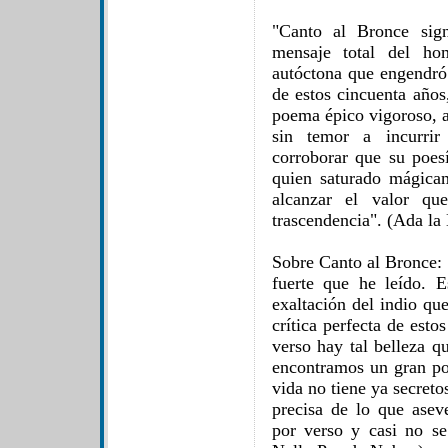
"Canto al Bronce sign
mensaje total del ho
autóctona que engendró 
de estos cincuenta años
poema épico vigoroso, al
sin temor a incurrir
corroborar que su poesí
quien saturado mágica
alcanzar el valor q
trascendencia". (Ada la 
Sobre Canto al Bronce: 
fuerte que he leído. 
exaltación del indio qu
crítica perfecta de esto
verso hay tal belleza 
encontramos un gran po
vida no tiene ya secret
precisa de lo que ase
por verso y casi no se