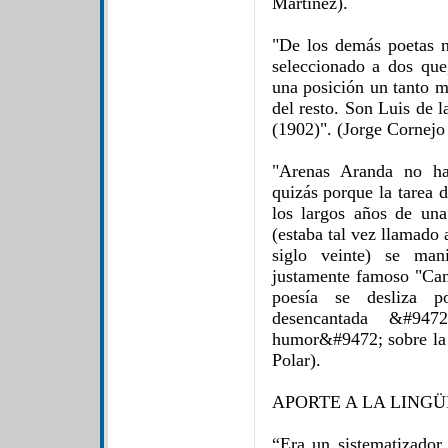
Martínez).
"De los demás poetas 
seleccionado a dos qu
una posición un tanto ma
del resto. Son Luis de 
(1902)". (Jorge Cornejo 
"Arenas Aranda no ha
quizás porque la tarea 
los largos años de una
(estaba tal vez llamado 
siglo veinte) se man
justamente famoso "Can
poesía se desliza p
desencantada &#947
humor&#9472; sobre la 
Polar).
APORTE A LA LINGÜ
“Era un sistematizador 