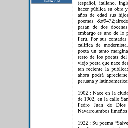
Publicidad
(español, italiano, in
hacer pública su obra y
años de edad sus hijo
poemas &#9472;alred
pasan de dos docenas
embargo es uno de lo p
Perú. Por sus contadas
califica de modernista
poeta un tanto marginal
resto de los poetas de
viejo poeta que nace de
tan reciente la public
ahora podrá apreciars
peruana y latinoamerica
1902 : Nace en la ciud
de 1902, en la calle Sa
Pedro Juan de Dios 
Navarro,ambos limeños 
1922 : Su poema “Salve