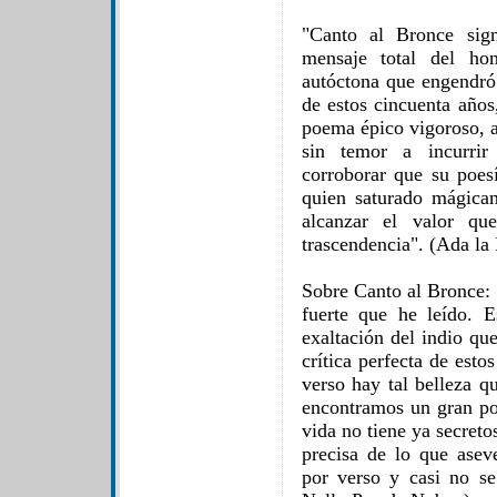
"Canto al Bronce sign
mensaje total del ho
autóctona que engendró 
de estos cincuenta años
poema épico vigoroso, al
sin temor a incurrir
corroborar que su poesí
quien saturado mágica
alcanzar el valor q
trascendencia". (Ada la 
Sobre Canto al Bronce: 
fuerte que he leído. 
exaltación del indio qu
crítica perfecta de esto
verso hay tal belleza 
encontramos un gran po
vida no tiene ya secret
precisa de lo que ase
por verso y casi no se