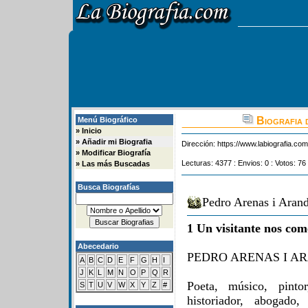
Biografia 
Menú Biográfico
»
Inicio
»
Añadir mi Biografia
Dirección:
https://www.labiografia.co
»
Modificar Biografía
Lecturas: 4377 : Envios: 0 : Votos: 76
»
Las más Buscadas
Busca Biografías
Pedro Arenas i Arand
1 Un visitante nos com
Abecedario
PEDRO ARENAS I A
A
B
C
D
E
F
G
H
I
J
K
L
M
N
O
P
Q
R
Poeta, músico, pintor,
S
T
U
V
W
X
Y
Z
#
historiador, abogado,