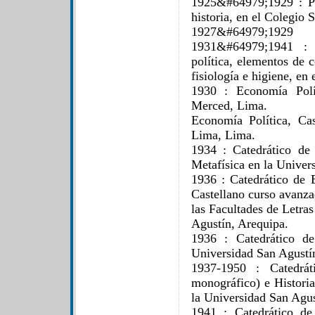
1925&#64979;1929 : Pro
historia, en el Colegio 
1927&#64979;1929
1931&#64979;1941 : P
política, elementos de 
fisiología e higiene, en
1930 : Economía Polí
Merced, Lima.
Economía Política, Ca
Lima, Lima.
1934 : Catedrático de
Metafísica en la Univer
1936 : Catedrático de 
Castellano curso avanza
las Facultades de Letra
Agustín, Arequipa.
1936 : Catedrático de
Universidad San Agustí
1937-1950 : Catedrát
monográfico) e Historia
la Universidad San Agus
1941 : Catedrático de