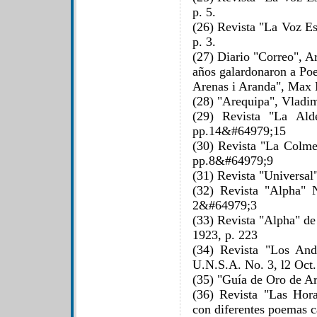
p. 5.
(26) Revista "La Voz Es
p. 3.
(27) Diario "Correo", A
años galardonaron a Po
Arenas i Aranda", Max 
(28) "Arequipa", Vladim
(29) Revista "La Ald
pp.14&#64979;15
(30) Revista "La Colme
pp.8&#64979;9
(31) Revista "Universal
(32) Revista "Alpha" 
2&#64979;3
(33) Revista "Alpha" de
1923, p. 223
(34) Revista "Los And
U.N.S.A. No. 3, l2 Oct
(35) "Guía de Oro de Ar
(36) Revista "Las Hor
con diferentes poemas c