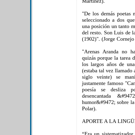
Martínez).
"De los demás poetas 
seleccionado a dos qu
una posición un tanto ma
del resto. Son Luis de 
(1902)". (Jorge Cornejo 
"Arenas Aranda no ha
quizás porque la tarea 
los largos años de una
(estaba tal vez llamado 
siglo veinte) se man
justamente famoso "Can
poesía se desliza p
desencantada &#947
humor&#9472; sobre la 
Polar).
APORTE A LA LINGÜ
“Era un sistematizador 