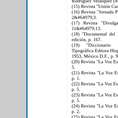
Rodríguez Velásquez 
(15) Revista "Unión Can
(16) Revista "Jornada P
2&#64979;3.
(17) Revista "Divulg
11&#64979;13.
(18) "Documental del 
edición, p. 167.
(19) "Diccionario
Tipográfica Editora Hi
1953, México D.F., p. 9
(20) Revista "La Voz Es
5.
(21) Revista "La Voz Es
p. 1.
(22) Revista "La Voz Es
p. 5.
(23) Revista "La Voz Es
p. 5.
(24) Revista "La Voz Es
p. 2.
(25) Revista "La Voz Es