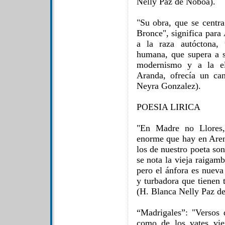
Nelly Paz de Noboa).
"Su obra, que se centra
Bronce", significa para
a la raza autóctona,
humana, que supera a s
modernismo y a la el
Aranda, ofrecía un ca
Neyra Gonzalez).
POESIA LIRICA
"En Madre no Llores, 
enorme que hay en Are
los de nuestro poeta so
se nota la vieja raigam
pero el ánfora es nueva
y turbadora que tienen 
(H. Blanca Nelly Paz d
“Madrigales”: "Versos d
como de los vates vie