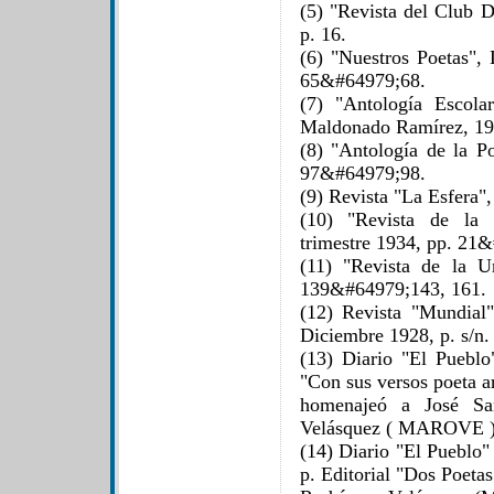
(5) "Revista del Club 
p. 16.
(6) "Nuestros Poetas",
65&#64979;68.
(7) "Antología Escola
Maldonado Ramírez, 19
(8) "Antología de la P
97&#64979;98.
(9) Revista "La Esfera",
(10) "Revista de la 
trimestre 1934, pp. 21
(11) "Revista de la U
139&#64979;143, 161.
(12) Revista "Mundial
Diciembre 1928, p. s/n.
(13) Diario "El Pueblo
"Con sus versos poeta a
homenajeó a José Sa
Velásquez ( MAROVE )
(14) Diario "El Pueblo
p. Editorial "Dos Poeta