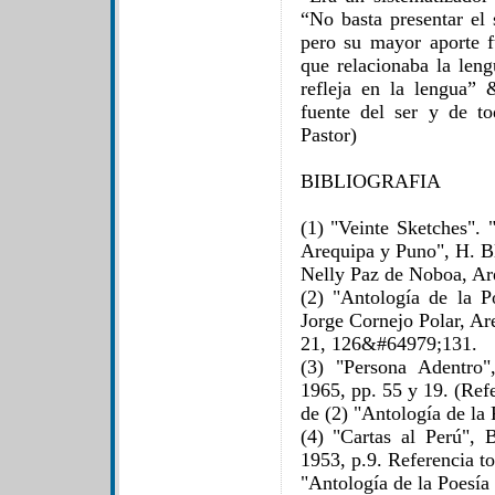
“No basta presentar el 
pero su mayor aporte f
que relacionaba la leng
refleja en la lengua”
fuente del ser y de t
Pastor)
BIBLIOGRAFIA
(1) "Veinte Sketches". 
Arequipa y Puno", H. B
Nelly Paz de Noboa, Ar
(2) "Antología de la 
Jorge Cornejo Polar, Ar
21, 126&#64979;131.
(3) "Persona Adentro"
1965, pp. 55 y 19. (Ref
de (2) "Antología de la
(4) "Cartas al Perú", B
1953, p.9. Referencia t
"Antología de la Poesía