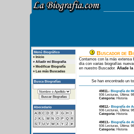
Buscador de Bi
Menú Biográfico
»
Inicio
Contamos con la más extensa b
»
Añadir mi Biografia
día con varias biografías nue
»
Modificar Biografía
en nuestro Buscador.
Añade la
»
Las más Buscadas
Se han encontrado un to
Busca Biografías
49811.-
Biografía de 
936 Lecturas, Última: 9
Categoria:
Historia
49812.-
Biografía de 
Abecedario
936 Lecturas, Última: 9
A
B
C
D
E
F
G
H
I
Categoria:
Historia
J
K
L
M
N
O
P
Q
R
49813.-
Biografía de A
S
T
U
V
W
X
Y
Z
#
936 Lecturas, Última: 9
Categoria:
Historia