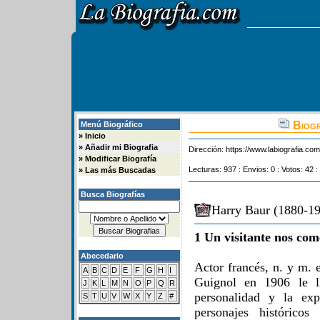
Biogr
Menú Biográfico
»
Inicio
»
Añadir mi Biografia
Dirección:
https://www.labiografia.co
»
Modificar Biografía
Lecturas: 937 : Envios: 0 : Votos: 42 :
»
Las más Buscadas
Busca Biografías
Harry Baur (1880-19
1 Un visitante nos com
Abecedario
Actor francés, n. y m. 
A
B
C
D
E
F
G
H
I
Guignol en 1906 le l
J
K
L
M
N
O
P
Q
R
personalidad y la ex
S
T
U
V
W
X
Y
Z
#
personajes históricos