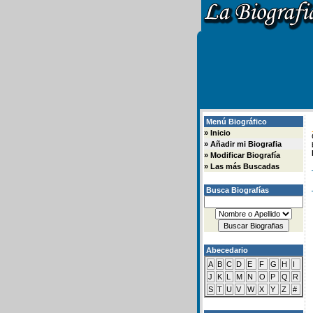
Menú Biográfico
»
Inicio
»
Añadir mi Biografia
»
Modificar Biografía
»
Las más Buscadas
Busca Biografías
Abecedario
A
B
C
D
E
F
G
H
I
J
K
L
M
N
O
P
Q
R
S
T
U
V
W
X
Y
Z
#