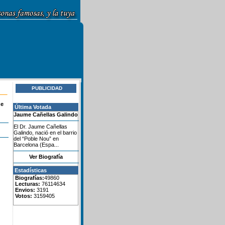
PUBLICIDAD
de
Última Votada
Jaume Cañellas Galindo
El Dr. Jaume Cañellas
Galindo, nació en el barrio
del “Poble Nou” en
Barcelona (Espa...
Ver Biografía
Estadísticas
Biografías:
49860
Lecturas:
76114634
Envios:
3191
Votos:
3159405