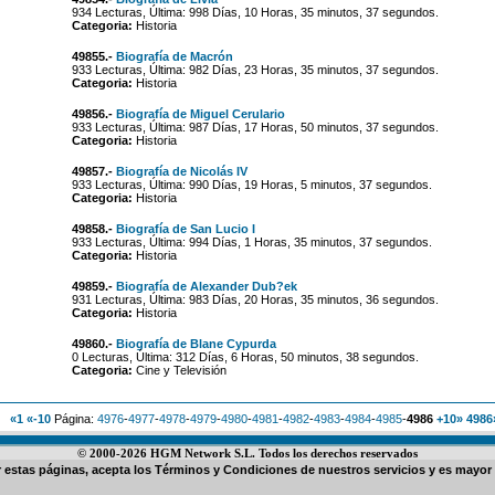
934 Lecturas, Última: 998 Días, 10 Horas, 35 minutos, 37 segundos.
Categoria:
Historia
49855.-
Biografía de Macrón
933 Lecturas, Última: 982 Días, 23 Horas, 35 minutos, 37 segundos.
Categoria:
Historia
49856.-
Biografía de Miguel Cerulario
933 Lecturas, Última: 987 Días, 17 Horas, 50 minutos, 37 segundos.
Categoria:
Historia
49857.-
Biografía de Nicolás IV
933 Lecturas, Última: 990 Días, 19 Horas, 5 minutos, 37 segundos.
Categoria:
Historia
49858.-
Biografía de San Lucio I
933 Lecturas, Última: 994 Días, 1 Horas, 35 minutos, 37 segundos.
Categoria:
Historia
49859.-
Biografía de Alexander Dub?ek
931 Lecturas, Última: 983 Días, 20 Horas, 35 minutos, 36 segundos.
Categoria:
Historia
49860.-
Biografía de Blane Cypurda
0 Lecturas, Última: 312 Días, 6 Horas, 50 minutos, 38 segundos.
Categoria:
Cine y Televisión
«1
«-10
Página:
4976
-
4977
-
4978
-
4979
-
4980
-
4981
-
4982
-
4983
-
4984
-
4985
-
4986
+10»
4986
© 2000-2026 HGM Network S.L. Todos los derechos reservados
ar estas páginas, acepta los
Términos y Condiciones de nuestros servicios
y es mayor 