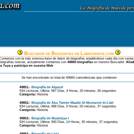
Buscador de Biografias en Labiografia.com
Contamos con la más extensa base de datos de biografías ampliándose cada día con varias
biografías nuevas, actualmente contamos con
49860 biografías
en nuestro Buscador.
Aña
la Tuya y participa en nuestra Web
Se han encontrado un total de 49860 coincidencias que contienen
49851.-
Biografía de Algazel
934 Lecturas, Última: 987 Días, 4 Horas, 20 minutos, 36 segundos.
Categoria:
Historia
49852.-
Biografía de Abu Tamim Maadd Al-Mustansir bi-Llah
934 Lecturas, Última: 988 Días, 9 Horas, 50 minutos, 37 segundos.
Categoria:
Historia
49853.-
Biografía de Muawiyya I
934 Lecturas, Última: 990 Días, 14 Horas, 35 minutos, 37 segundos.
Categoria:
Historia
49854.-
Biografía de Livia