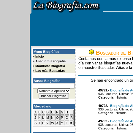
Buscador de Bi
Menú Biográfico
»
Inicio
Contamos con la más extensa b
»
Añadir mi Biografia
día con varias biografías nue
»
Modificar Biografía
en nuestro Buscador.
Añade la
»
Las más Buscadas
Se han encontrado un to
Busca Biografías
49791.-
Biografía de A
936 Lecturas, Última: 9
Categoria:
Historia
49792.-
Biografía de Al
Abecedario
936 Lecturas, Última: 9
A
B
C
D
E
F
G
H
I
Categoria:
Historia
J
K
L
M
N
O
P
Q
R
49793.-
Biografía de 
S
T
U
V
W
X
Y
Z
#
936 Lecturas, Última: 9
Categoria:
Historia