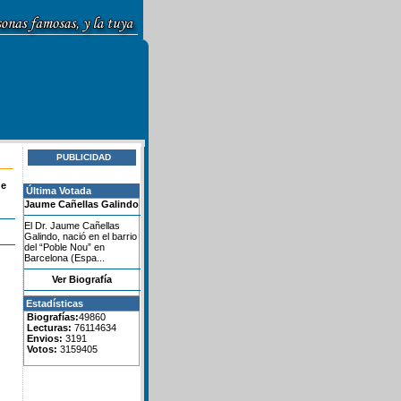
PUBLICIDAD
de
Última Votada
Jaume Cañellas Galindo
El Dr. Jaume Cañellas
Galindo, nació en el barrio
del “Poble Nou” en
Barcelona (Espa...
Ver Biografía
Estadísticas
Biografías:
49860
Lecturas:
76114634
Envios:
3191
Votos:
3159405