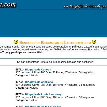
Buscador de Biografias en Labiografia.com
Contamos con la más extensa base de datos de biografías ampliándose cada día con varias
biografías nuevas, actualmente contamos con
49860 biografías
en nuestro Buscador.
Aña
la Tuya y participa en nuestra Web
Se han encontrado un total de 49860 coincidencias que contienen
49751.-
Biografía de Carlos II
937 Lecturas, Última: 988 Días, 11 Horas, 47 minutos, 34 segundos.
Categoria:
Historia
49752.-
Biografía de Ashikaga
937 Lecturas, Última: 988 Días, 18 Horas, 47 minutos, 34 segundos.
Categoria:
Historia
49753.-
Biografía de Louis Landouzy
937 Lecturas, Última: 988 Días, 18 Horas, 47 minutos, 35 segundos.
Categoria:
Historia
49754.-
Biografía de Ali ibn al-Abbas