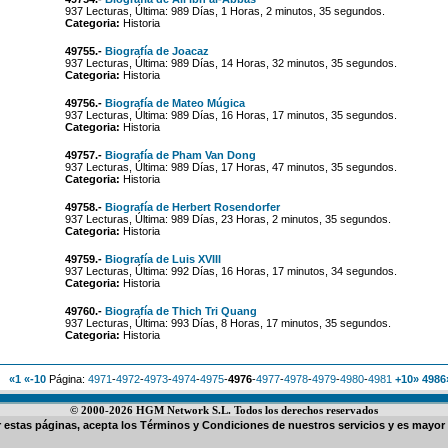
937 Lecturas, Última: 989 Días, 1 Horas, 2 minutos, 35 segundos.
Categoria:
Historia
49755.-
Biografía de Joacaz
937 Lecturas, Última: 989 Días, 14 Horas, 32 minutos, 35 segundos.
Categoria:
Historia
49756.-
Biografía de Mateo Múgica
937 Lecturas, Última: 989 Días, 16 Horas, 17 minutos, 35 segundos.
Categoria:
Historia
49757.-
Biografía de Pham Van Dong
937 Lecturas, Última: 989 Días, 17 Horas, 47 minutos, 35 segundos.
Categoria:
Historia
49758.-
Biografía de Herbert Rosendorfer
937 Lecturas, Última: 989 Días, 23 Horas, 2 minutos, 35 segundos.
Categoria:
Historia
49759.-
Biografía de Luis XVIII
937 Lecturas, Última: 992 Días, 16 Horas, 17 minutos, 34 segundos.
Categoria:
Historia
49760.-
Biografía de Thich Tri Quang
937 Lecturas, Última: 993 Días, 8 Horas, 17 minutos, 35 segundos.
Categoria:
Historia
«1
«-10
Página:
4971
-
4972
-
4973
-
4974
-
4975
-
4976
-
4977
-
4978
-
4979
-
4980
-
4981
+10»
4986
© 2000-2026 HGM Network S.L. Todos los derechos reservados
ar estas páginas, acepta los
Términos y Condiciones de nuestros servicios
y es mayor 