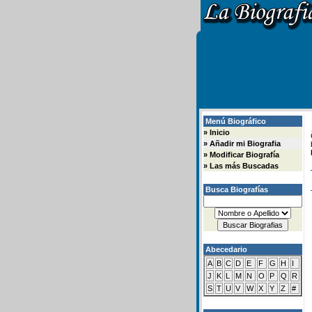
Menú Biográfico
»
Inicio
»
Añadir mi Biografia
»
Modificar Biografía
»
Las más Buscadas
Busca Biografías
Abecedario
A
B
C
D
E
F
G
H
I
J
K
L
M
N
O
P
Q
R
S
T
U
V
W
X
Y
Z
#