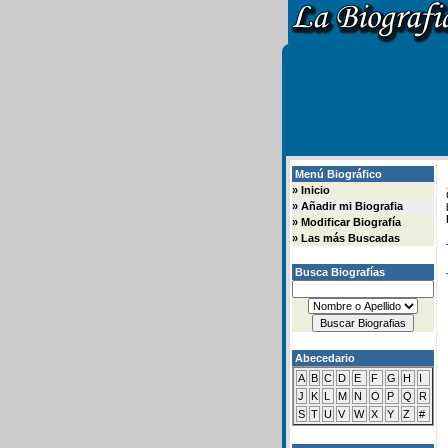
Menú Biográfico
»
Inicio
»
Añadir mi Biografia
»
Modificar Biografía
»
Las más Buscadas
Busca Biografías
Abecedario
A
B
C
D
E
F
G
H
I
J
K
L
M
N
O
P
Q
R
S
T
U
V
W
X
Y
Z
#