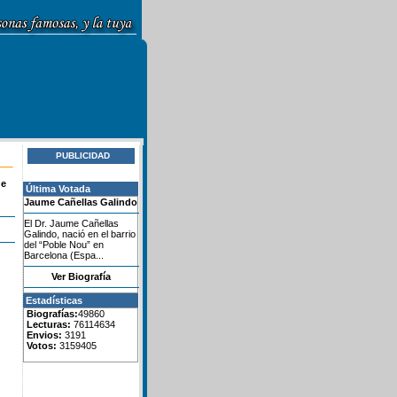
PUBLICIDAD
de
Última Votada
Jaume Cañellas Galindo
El Dr. Jaume Cañellas
Galindo, nació en el barrio
del “Poble Nou” en
Barcelona (Espa...
Ver Biografía
Estadísticas
Biografías:
49860
Lecturas:
76114634
Envios:
3191
Votos:
3159405