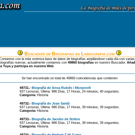
Buscador de Biografias en Labiografia.com
Contamos con la más extensa base de datos de biografías ampliándose cada día con varias
biografías nuevas, actualmente contamos con
49860 biografías
en nuestro Buscador.
Aña
la Tuya y participa en nuestra Web
Se han encontrado un total de 49860 coincidencias que contienen
49731.-
Biografía de Anna Rubiés i Monjonell
937 Lecturas, Última: 986 Días, 17 Horas, 24 minutos, 40 segundos.
Categoria:
Historia
49732.-
Biografía de Joan Sardà
937 Lecturas, Última: 986 Días, 17 Horas, 39 minutos, 39 segundos.
Categoria:
Historia
49733.-
Biografía de Jacobo de Stribro
937 Lecturas, Última: 986 Días, 17 Horas, 39 minutos, 39 segundos.
Categoria:
Historia
49734.-
Biografía de Herbert T W. Gains