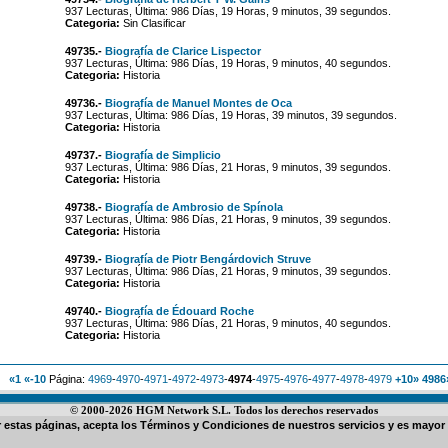
937 Lecturas, Última: 986 Días, 19 Horas, 9 minutos, 39 segundos.
Categoria:
Sin Clasificar
49735.-
Biografía de Clarice Lispector
937 Lecturas, Última: 986 Días, 19 Horas, 9 minutos, 40 segundos.
Categoria:
Historia
49736.-
Biografía de Manuel Montes de Oca
937 Lecturas, Última: 986 Días, 19 Horas, 39 minutos, 39 segundos.
Categoria:
Historia
49737.-
Biografía de Simplicio
937 Lecturas, Última: 986 Días, 21 Horas, 9 minutos, 39 segundos.
Categoria:
Historia
49738.-
Biografía de Ambrosio de Spínola
937 Lecturas, Última: 986 Días, 21 Horas, 9 minutos, 39 segundos.
Categoria:
Historia
49739.-
Biografía de Piotr Bengárdovich Struve
937 Lecturas, Última: 986 Días, 21 Horas, 9 minutos, 39 segundos.
Categoria:
Historia
49740.-
Biografía de Édouard Roche
937 Lecturas, Última: 986 Días, 21 Horas, 9 minutos, 40 segundos.
Categoria:
Historia
«1
«-10
Página:
4969
-
4970
-
4971
-
4972
-
4973
-
4974
-
4975
-
4976
-
4977
-
4978
-
4979
+10»
4986
© 2000-2026 HGM Network S.L. Todos los derechos reservados
ar estas páginas, acepta los
Términos y Condiciones de nuestros servicios
y es mayor 