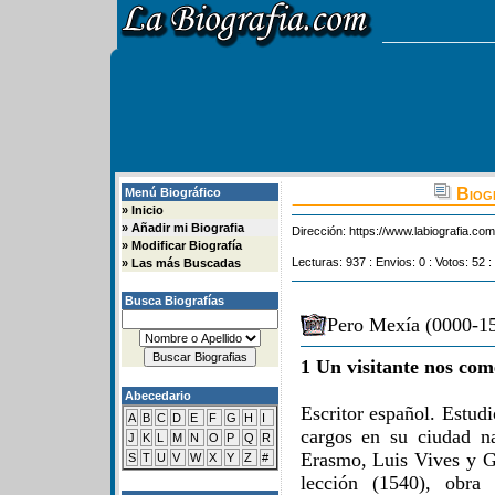
Biogr
Menú Biográfico
»
Inicio
»
Añadir mi Biografia
Dirección:
https://www.labiografia.co
»
Modificar Biografía
Lecturas: 937 : Envios: 0 : Votos: 52 :
»
Las más Buscadas
Busca Biografías
Pero Mexía (0000-15
1 Un visitante nos com
Abecedario
Escritor español. Estud
A
B
C
D
E
F
G
H
I
cargos en su ciudad n
J
K
L
M
N
O
P
Q
R
Erasmo, Luis Vives y G
S
T
U
V
W
X
Y
Z
#
lección (1540), obra 