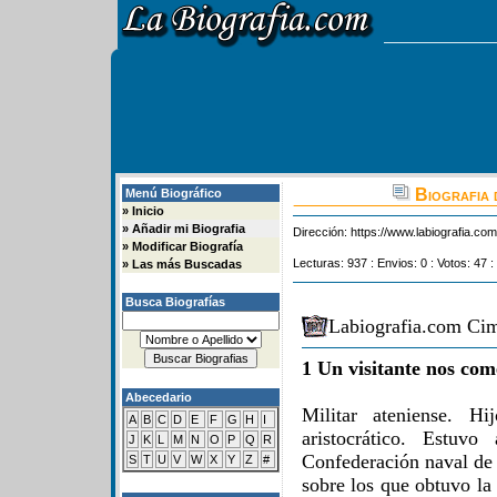
Biografia 
Menú Biográfico
»
Inicio
»
Añadir mi Biografia
Dirección:
https://www.labiografia.co
»
Modificar Biografía
Lecturas: 937 : Envios: 0 : Votos: 47 :
»
Las más Buscadas
Busca Biografías
Labiografia.com Cim
1 Un visitante nos com
Abecedario
Militar ateniense. Hi
A
B
C
D
E
F
G
H
I
aristocrático. Estuv
J
K
L
M
N
O
P
Q
R
Confederación naval de 
S
T
U
V
W
X
Y
Z
#
sobre los que obtuvo la