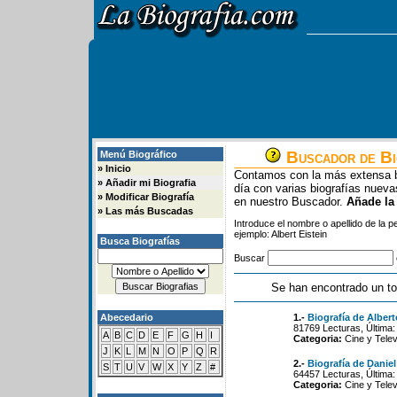
Buscador de Bi
Menú Biográfico
»
Inicio
Contamos con la más extensa b
»
Añadir mi Biografia
día con varias biografías nue
»
Modificar Biografía
en nuestro Buscador.
Añade la
»
Las más Buscadas
Introduce el nombre o apellido de la 
ejemplo: Albert Eistein
Busca Biografías
Buscar
Se han encontrado un to
Abecedario
1.-
Biografía de Alber
81769 Lecturas, Última:
A
B
C
D
E
F
G
H
I
Categoria:
Cine y Telev
J
K
L
M
N
O
P
Q
R
2.-
Biografía de Danie
S
T
U
V
W
X
Y
Z
#
64457 Lecturas, Última:
Categoria:
Cine y Telev