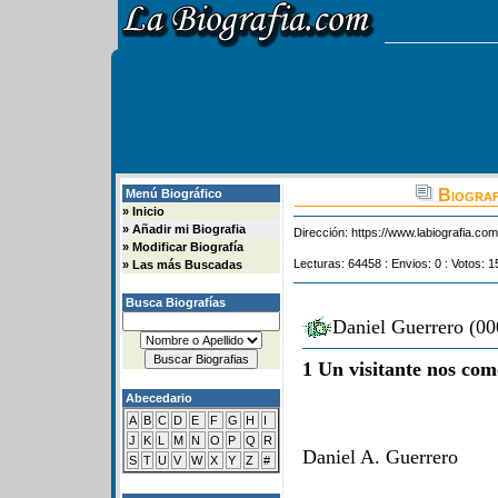
Biograf
Menú Biográfico
»
Inicio
»
Añadir mi Biografia
Dirección:
https://www.labiografia.co
»
Modificar Biografía
Lecturas: 64458 : Envios: 0 : Votos: 1
»
Las más Buscadas
Busca Biografías
Daniel Guerrero (00
1 Un visitante nos com
Abecedario
A
B
C
D
E
F
G
H
I
J
K
L
M
N
O
P
Q
R
Daniel A. Guerrero
S
T
U
V
W
X
Y
Z
#