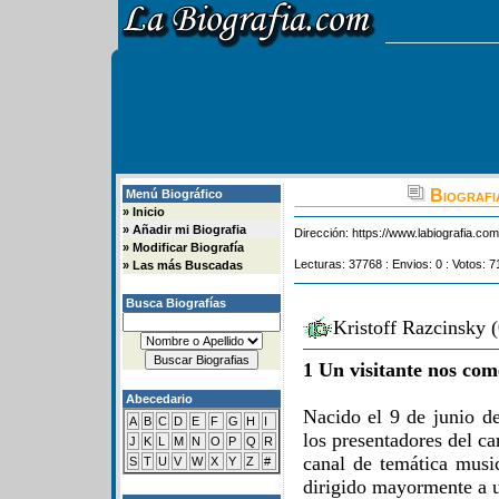
Biografi
Menú Biográfico
»
Inicio
»
Añadir mi Biografia
Dirección:
https://www.labiografia.co
»
Modificar Biografía
Lecturas: 37768 : Envios: 0 : Votos: 7
»
Las más Buscadas
Busca Biografías
Kristoff Razcinsky 
1 Un visitante nos com
Abecedario
Nacido el 9 de junio d
A
B
C
D
E
F
G
H
I
los presentadores del ca
J
K
L
M
N
O
P
Q
R
canal de temática musi
S
T
U
V
W
X
Y
Z
#
dirigido mayormente a u